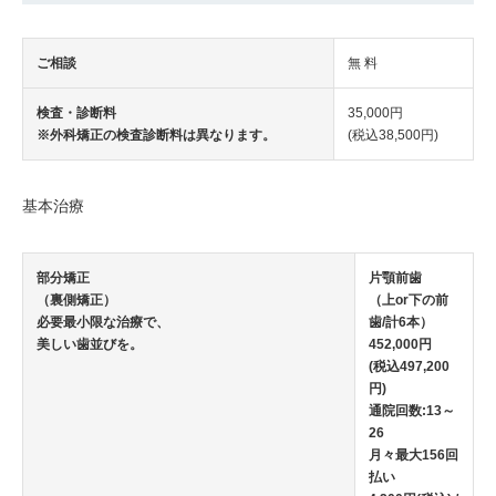
ご相談
無 料
検査・診断料
35,000円
※外科矯正の検査診断料は異なります。
(税込38,500円)
基本治療
部分矯正
片顎前歯
（裏側矯正）
（上or下の前
必要最小限な治療で、
歯/計6本）
美しい歯並びを。
452,000円
(税込497,200
円)
通院回数:13～
26
月々最大156回
払い