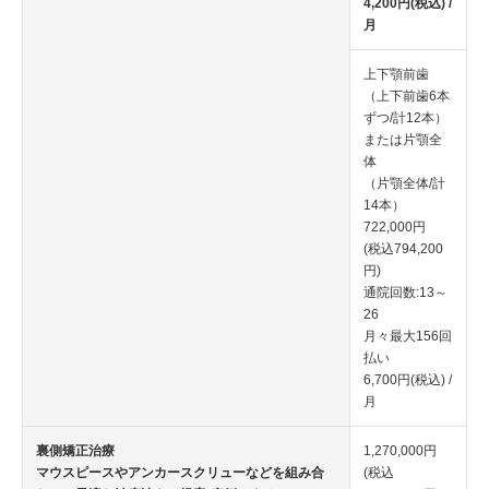
4,200円(税込) /
月
上下顎前歯
（上下前歯6本
ずつ/計12本）
または片顎全
体
（片顎全体/計
14本）
722,000円
(税込794,200
円)
通院回数:13～
26
月々最大156回
払い
6,700円(税込) /
月
裏側矯正治療
1,270,000円
マウスピースやアンカースクリューなどを組み合
(税込