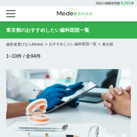
8,343
現在の掲載医院数
件
東京都のおすすめしたい歯科医院一覧
>
>
おすすめしたい歯科医院一覧
歯医者選びならMedee
東京都
1
~
10
件 / 全
94
件