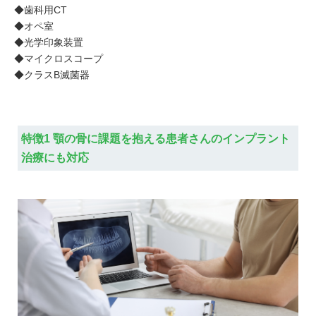
◆歯科用CT
◆オペ室
◆光学印象装置
◆マイクロスコープ
◆クラスB滅菌器
特徴1 顎の骨に課題を抱える患者さんのインプラント
治療にも対応