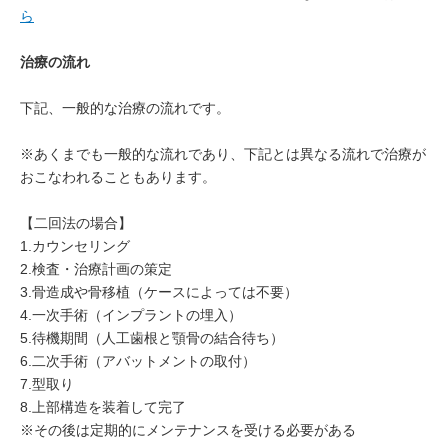
ら
治療の流れ
下記、一般的な治療の流れです。
※あくまでも一般的な流れであり、下記とは異なる流れで治療が
おこなわれることもあります。
【二回法の場合】
1.カウンセリング
2.検査・治療計画の策定
3.骨造成や骨移植（ケースによっては不要）
4.一次手術（インプラントの埋入）
5.待機期間（人工歯根と顎骨の結合待ち）
6.二次手術（アバットメントの取付）
7.型取り
8.上部構造を装着して完了
※その後は定期的にメンテナンスを受ける必要がある