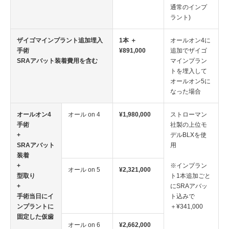
通常のインプ
ラント)
ザイゴマインプラント追加埋入
1本 ＋
オールオン4に
手術
¥891,000
追加でザイゴ
SRAアバット装着費用を含む
マインプラン
トを埋入して
オールオン5に
なった場合
オールオン4
オール on 4
¥1,980,000
ストローマン
手術
社製の上位モ
+
デルBLXを使
SRAアバット
用
装着
+
※インプラン
オール on 5
¥2,321,000
型取り
ト1本追加ごと
+
にSRAアバッ
手術当日にイ
ト込みで
ンプラントに
＋¥341,000
固定した仮歯
オール on 6
¥2,662,000