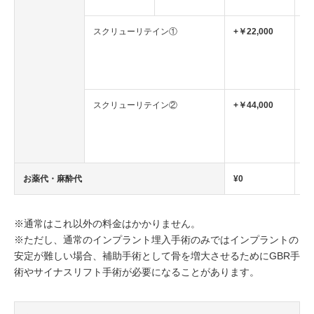
場
スクリューリテイン①
+￥22,000
ネ
（
ル
合
スクリューリテイン②
+￥44,000
ネ
（
ル
の
お薬代・麻酔代
¥0
※通常はこれ以外の料金はかかりません。
※ただし、通常のインプラント埋入手術のみではインプラントの
安定が難しい場合、補助手術として骨を増大させるためにGBR手
術やサイナスリフト手術が必要になることがあります。