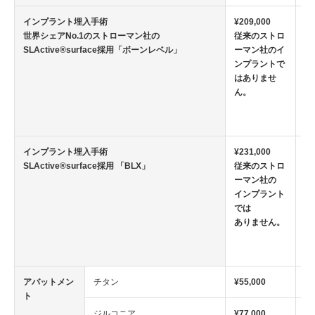
インプラント埋入手術
¥209,000
従
世界シェアNo.1のストローマン社の
従来のストロ
ー
SLActive®surface採用「ボーンレベル」
ーマン社のイ
品
ンプラントで
べ
はありませ
1
ん。
短
イ
治
インプラント埋入手術
¥231,000
従
SLActive®surface採用 「BLX」
従来のストロ
ー
ーマン社の
品
インプラント
べ
では
1
ありません。
短
イ
治
アバットメン
チタン
¥55,000
ト
ジルコニア
¥77,000