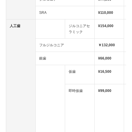
SRA
¥110,000
人工歯
ジルコニアセ
¥154,000
ラミック
フルジルコニア
￥132,000
銀歯
¥66,000
仮歯
¥16,500
必
み
即時仮歯
¥99,000
イ
埋
日
プ
結
前
様