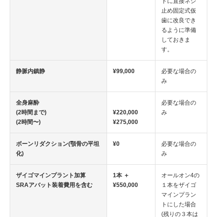
トに直接ネジ
止め固定式仮
歯に改良でき
るように準備
しておきま
す。
静脈内鎮静
¥99,000
必要な場合の
み
全身麻酔
必要な場合の
(2時間まで)
¥220,000
み
(2時間〜)
¥275,000
ボーンリダクション(顎骨の平坦
¥0
必要な場合の
化)
み
ザイゴマインプラント加算
1本 ＋
オールオン4の
SRAアバット装着費用を含む
¥550,000
１本をザイゴ
マインプラン
トにした場合
(残りの３本は