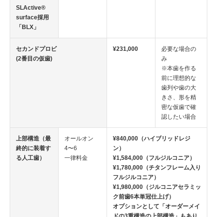
SLActive®
surface採用
「BLX」
セカンドプロビ
¥231,000
必要な場合の
(2番目の仮歯)
み
※本歯を作る
前に理想的な
歯列や歯の大
きさ、形を精
密な仮歯で確
認したい場合
上部構造（最
オールオン
¥840,000（ハイブリッドレジ
終的に装着す
4〜6
ン）
る人工歯）
一律料金
¥1,584,000（フルジルコニア）
¥1,780,000（チタンフレーム入り
フルジルコニア）
¥1,980,000（ジルコニアセラミッ
ク前歯6本単冠仕上げ）
オプションとして「オーダーメイ
ドの3重構造の上部構造」もあり