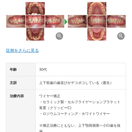
症例をさらに見る
年齢
30代
主訴
上下前歯の歯並びがデコボコしている（叢生）
治療内容
ワイヤー矯正
・セラミック製・セルフライゲーションブラケット
装置（クリッピーC)
・ロジウムコーティング・ホワイトワイヤー
※矯正治療にともない、上下顎両側第一小臼歯を抜
歯