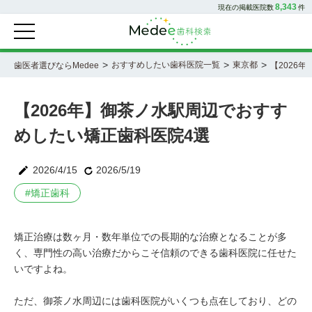
8,343
現在の掲載医院数
件
>
>
>
おすすめしたい歯科医院一覧
東京都
歯医者選びならMedee
【2026
【2026年】御茶ノ水駅周辺でおすす
めしたい矯正歯科医院4選
2026/4/15
2026/5/19
#
矯正歯科
矯正治療は数ヶ月・数年単位での長期的な治療となることが多
く、専門性の高い治療だからこそ信頼のできる歯科医院に任せた
いですよね。
ただ、御茶ノ水周辺には歯科医院がいくつも点在しており、どの