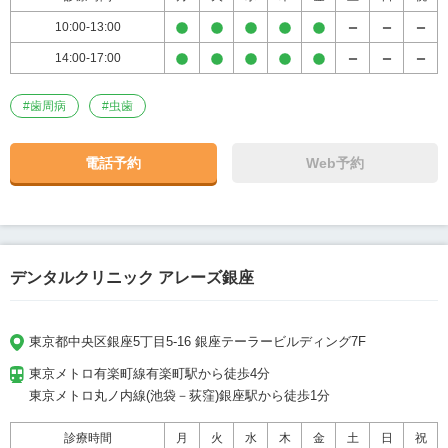
10:00-13:00
14:00-17:00
#
歯周病
#
虫歯
電話予約
Web予約
デンタルクリニック アレーズ銀座
東京都中央区銀座5丁目5-16 銀座テーラービルディング7F
東京メトロ有楽町線有楽町駅から徒歩4分

東京メトロ丸ノ内線(池袋－荻窪)銀座駅から徒歩1分
診療時間
月
火
水
木
金
土
日
祝