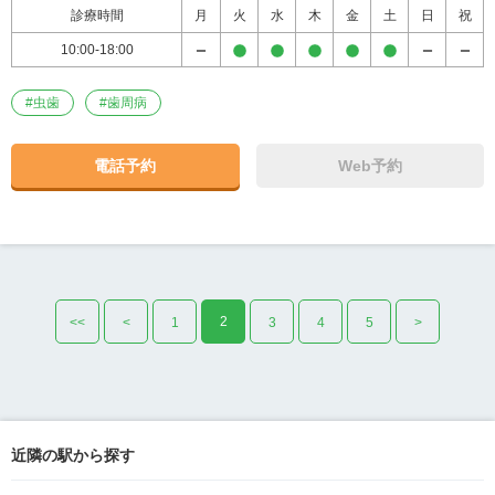
診療時間
月
火
水
木
金
土
日
祝
10:00-18:00
#
虫歯
#
歯周病
電話予約
Web予約
2
<<
<
1
3
4
5
>
近隣の駅から探す