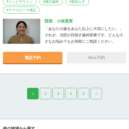
駅から徒歩1分の好アクセス 東京メトロ
#
インビザライン
#
矯正歯科
#
親知らず
東西線「葛西駅」より徒歩1分。お仕事
#
マウスピース矯正
帰りや学校帰りにも通いやすい立地で
す。 ■ 診療内容 一般歯科（むし歯・歯
院長 小林恵実
周病治療） 根管治療（マイクロスコープ
「あなたの歯をあなた以上に大切にしたい。」
対応） 小児歯科 予防歯科・定期検診 審
それが、当院が目指す歯科医療です。どんな小
美歯科（ホワイトニング・セラミック治
さなお悩みでもお気軽にご相談ください。
療など） 入れ歯・義歯 インプラント治
療 セカンドオピニオン対応 ■ こんな方
電話予約
Web予約
はぜひご相談ください 他院で「抜歯が必
要」と言われたが、できれば残したい 長
く自分の歯で食事を楽しみたい 治療の説
明をしっかり聞いてから決めたい 定期的
にメンテナンスして口の中を健康に保ち
たい ■ 患者さんの「これから」を支える
1
2
3
4
5
>
歯科医院でありたい 当院は、今ある問題
だけでなく、5年後・10年後を見据えた
治療と予防に力を入れています。 地域の
かかりつけ歯科として、末永くお付き合
いできるよう、スタッフ一同真心を込め
て診療にあたります。
他の地域から探す