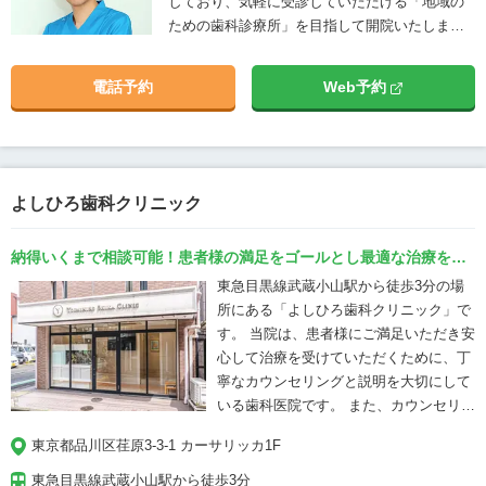
しており、気軽に受診していただける「地域の
が、フッ素塗布、歯石除去、ブラッシン
ための歯科診療所」を目指して開院いたしまし
グ指導といった定期検診や予防処置、口
た。専門は小児歯科ですが大学病院や地域歯科
腔ケアのアドバイスも行い、ご自宅での
診療所の勤務と通じて多くのことを経験し学ん
電話予約
Web予約
正しいケアにより、お口の健康を維持す
できました。 当院に関わるすべての皆様が笑顔
るためにサポートいたします。 歯医者が
で生活していけるよう、感謝の気持ちを忘れ
怖い、緊張して行きたくないなどのお悩
ず、お口の中の健康づくりを通して地域のお役
みは、西ケ原駅から徒歩10分、上里中駅
に立てるように頑張ります。 どうぞよろしくお
から徒歩12分の「霜降こどもおとな歯
願いいたします。
よしひろ歯科クリニック
科」にお任せください。 木のぬくもりあ
ふれる温かみのある診療室、キッズスペ
ースで、お子さまから大人まで、リラッ
納得いくまで相談可能！患者様の満足をゴールとし最適な治療を提
クスしながら治療を受けられるよう心が
案する歯科医院
東急目黒線武蔵小山駅から徒歩3分の場
けております。スロープを設置し、バリ
所にある「よしひろ歯科クリニック」で
アフリー化を図っているため、車椅子・
す。 当院は、患者様にご満足いただき安
ベビーカーの方もお越しいただけます。
心して治療を受けていただくために、丁
経験豊富な歯科医師が丁寧に対応し、患
寧なカウンセリングと説明を大切にして
者様一人一人に寄り添います。歯の健康
いる歯科医院です。 また、カウンセリン
に関する疑問、お口の中のトラブルは、
グ以外にも患者様にご満足いただける治
東京都品川区荏原3-3-1 カーサリッカ1F
ぜひ当院にお気軽にご相談ください。ご
療を提供するために、当院では様々な部
来院お待ちしております。
分に気を配っています。 ・歯科技工士が
東急目黒線武蔵小山駅から徒歩3分
