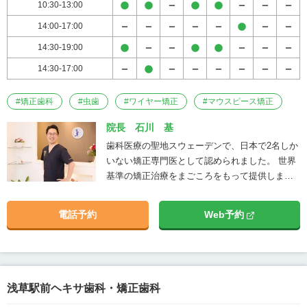
10:30-13:00
術はもちろん、「自分の家族にも安心し
て治療をできる」治療環境も当院のこだ
14:00-17:00
わりの一つです。 お子様から中高年まで
14:30-19:00
皆様が抱える「歯並びや咬み合わせに関
する悩み」について、矯正治療だけでな
14:30-17:00
く虫歯や歯周病治療を含めた「包括的な
歯科治療」で解決します。 目先のきれい
#
矯正歯科
#
虫歯
#
ワイヤー矯正
#
マウスピース矯正
さだけでなく、将来を見据えた治療によ
院長 石川 基
る「歯で悩まない豊かな人生への準備」
を私たちにお任せください。
歯科医療の聖地スウェーデンで、日本で2名しか
いない矯正専門医として認められました。 世界
基準の矯正治療をまごころをもって提供しま
す。
電話予約
Web予約
浅草駅前ヘキサ歯科・矯正歯科