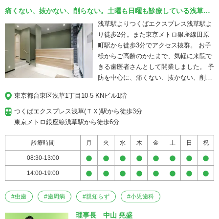
痛くない、抜かない、削らない。土曜も日曜も診療している浅草駅
前の年中無休の歯医者さん。
浅草駅よりつくばエクスプレス浅草駅よ
り徒歩2分。また東京メトロ銀座線田原
町駅から徒歩3分でアクセス抜群。 お子
様からご高齢のかたまで、気軽に来院で
きる歯医者さんとして開業しました。 予
防を中心に、痛くない、抜かない、削ら
ない治療を提供しています。 またインプ
東京都台東区浅草1丁目10-5 KNビル1階
ラントや矯正治療などの症例も実績が豊
富にあり、それぞれ専門性の高い歯科医
つくばエクスプレス浅草(ＴＸ)駅から徒歩3分

師が在籍しています。 浅草で歯のおこま
東京メトロ銀座線浅草駅から徒歩6分
りごとは、浅草駅前ヘキサ歯科・矯正歯
科に来れば解決できる環境を整えていま
診療時間
月
火
水
木
金
土
日
祝
す。
08:30-13:00
14:00-19:00
#
虫歯
#
歯周病
#
親知らず
#
小児歯科
理事長 中山 尭盛