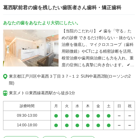
も通院が難しい方に向けた訪問診療の実
葛西駅前君の歯を残したい歯医者さん歯科・矯正歯科
施や、お子様の診療では小児歯科に精通
したスタッフが対応するなど、どのよう
な方にも安心して治療を受けていただけ
あなたの歯をあなたより大切にしたい。
るよう心がけています。 お口に関わるお
【当院のこだわり】 ✔ 歯を「守る」た
悩みや苦痛をいち早く取り除けるようス
めの診療 できるだけ削らない・抜かない
タッフ一同精一杯対応しますので、武蔵
治療を徹底し、マイクロスコープ（歯科
小山周辺で歯科医院をお探しの方はお気
用顕微鏡）やCTによる精密診断を活用。
軽に「よしひろ歯科クリニック」へご相
根管治療や歯周病治療にも力を入れ、重
談ください。
度の症例にも真摯に向き合います。 ✔
丁寧なカウンセリングとわかりやすい説
東京都江戸川区中葛西３丁目３７−１２ SUN中葛西2階(ローソンの2
明 専門用語をなるべく使わず、写真や模
階)
型を用いたわかりやすい説明を心がけて
います。 納得して治療に臨んでいただけ
東京メトロ東西線葛西駅から徒歩1分
るよう、複数の治療プランをご提示して
います。 ✔ 清潔で安心な院内環境 感染
診療時間
月
火
水
木
金
土
日
祝
予防を徹底し、清潔で落ち着いた空間づ
09:30-13:00
くりを大切にしています。 キッズスペー
14:00-18:00
スも完備しており、お子さま連れの方も
安心して通っていただけます。 ✔ 葛西