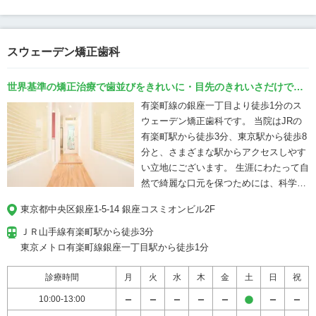
ンセリングを無料で承っております。 治
療を受けずに相談だけでも結構ですの
で、「目立つ矯正装置が嫌だ」「周りの
スウェーデン矯正歯科
人に気づかれたくない」「矯正中も笑顔
でいたい」など、矯正治療に関するお悩
世界基準の矯正治療で歯並びをきれいに・目先のきれいさだけでな
みがありましたら、ぜひ一度無料の初診
く将来を見据えた治療をご提案
カウンセリングをご利用ください。
有楽町線の銀座一丁目より徒歩1分のス
ウェーデン矯正歯科です。 当院はJRの
有楽町駅から徒歩3分、東京駅から徒歩8
分と、さまざまな駅からアクセスしやす
い立地にございます。 生涯にわたって自
然で綺麗な口元を保つためには、科学的
根拠を正しく用いることが重要であり、
東京都中央区銀座1-5-14 銀座コスミオンビル2F
そのためには矯正だけでなく虫歯や歯周
病、口腔外科など、総合的な歯科の知識
ＪＲ山手線有楽町駅から徒歩3分

が必要です。 当院のドクターは、日本で
東京メトロ有楽町線銀座一丁目駅から徒歩1分
2名のみのスウェーデン王国公認の矯正
専門医として、スウェーデン式の「科学
診療時間
月
火
水
木
金
土
日
祝
に基づく矯正治療」をおこなっていま
10:00-13:00
す。 そして、矯正治療に関する経験・技