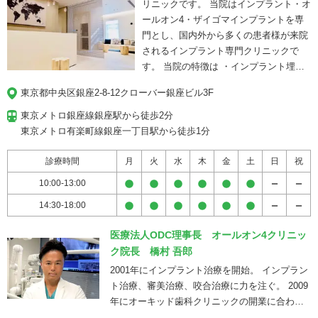
リニックです。 当院はインプラント・オ
きれいにすることができます。二子玉川
ールオン4・ザイゴマインプラントを専
駅前矯正歯科には、部分矯正の経験が豊
門とし、国内外から多くの患者様が来院
富な歯科医師が在籍しています。歯列矯
されるインプラント専門クリニックで
正には2～3年ぐらいかかるイメージが強
す。 当院の特徴は ・インプラント埋入
いかもしれませんが、部分矯正であれば
実績10,000本以上 ・ザイゴマインプラン
全体矯正と違い、最短数カ月できれいに
東京都中央区銀座2-8-12クローバー銀座ビル3F
ト累計1,000本以上 ・ノーベルバイオケ
できるそうです。症状によっては部分矯
ア社公認インストラクターが治療を担当
東京メトロ銀座線銀座駅から徒歩2分

正ができないこともありますが、難しい
・国内外で講演・LIVEオペを実施 ・他
東京メトロ有楽町線銀座一丁目駅から徒歩1分
場合には正直に患者さんに伝えします。
院で治療が難しいと言われた難症例にも
・通いやすさも抜群！ 二子玉川駅から徒
対応 ・歯科用CTやインプラントナビゲ
診療時間
月
火
水
木
金
土
日
祝
歩２分という駅近な立地で、土日診療も
ーションシステムなど先進設備を導入 患
行ってるうえ、平日も２０時までという
10:00-13:00
者様一人ひとりのお口の状態やご希望に
ことで、お仕事のある方でもスケジュー
14:30-18:00
合わせた治療計画をご提案し、見た目だ
ルが合わせやすく通いやすいのが特徴で
けでなく、しっかり噛める機能性や長期
す。
医療法人ODC理事長 オールオン4クリニッ
的な安定性まで考えたインプラント治療
ク院長 橋村 吾郎
を行っています。 「骨が少ないと言われ
た」「他院で治療が難しいと診断され
2001年にインプラント治療を開始。 インプラン
た」といった方も、まずはお気軽に無料
ト治療、審美治療、咬合治療に力を注ぐ。 2009
カウンセリングへご相談ください。 東京
年にオーキッド歯科クリニックの開業に合わせ
都中央区銀座にあるオールオン4クリニ
オールオン４治療を開始後、2013年にザイゴマ