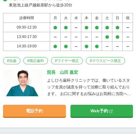
在籍 患者様に良質な治療を提供すること
東急池上線戸越銀座駅から徒歩10分
を目的とし、歯科技工士との連携をとて
も大切にしています。 歯科技工士が在籍
診療時間
月
火
水
木
金
土
日
祝
し、密に連携を取れる状態にすること
09:30-12:30
で、精密でありながらも素早く患者様の
13:40-17:30
補綴物を作成し治療スピードを上げられ
るようにしています。 ・チーム医療の実
14:30-19:00
施 良質な治療を提供するためにチーム医
療も導入しています。患者様にとって最
#
虫歯
#
矯正歯科
#
ワイヤー矯正
#
マウスピース矯正
適な治療は何か、さまざまな視点で確認
して最良の提案ができるよう心掛けてい
院長 山田 嘉宏
ますので、お気軽にご相談ください。 ・
よしひろ歯科クリニックでは、働いているスタ
麻酔科医による静脈内鎮静法 インプラン
ッフ全員が誠意を持って治療に取り組んでおり
ト手術に興味があっても、手術自体に恐
ます。 お口に関するお悩みはお気軽に当院へご
怖心や不安があった場合になかなか踏み
相談ください。
切れない方もいらっしゃると思います。
電話予約
Web予約
このような方にも安心して治療に臨んで
いただけるよう、当院では眠っているよ
うな状態で手術を受けていただける静脈
内鎮静法も導入しています。 このほかに