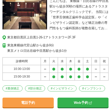
装置を選びますか？
こんにちは。 東横線・日比谷線の中目黒
駅から徒歩30秒の場所にあるアトラスタ
ワーデンタルクリニックです。 当院には
「世界舌側矯正歯科学会認定医」や「イ
ンビザライン認定医」など矯正治療の専
門性をもつ歯科医師が複数在籍してお
り、年間1,000以上の多様な症例実績と
東京都目黒区上目黒1-26-1アトラスタワー2F.3F
難症例にも対応できる技術力に自信があ
ります。 また、インビザライン(マウス
東急東横線代官山駅から徒歩9分

ピース矯正)で治療中の方のなかには、事
東京メトロ日比谷線中目黒駅から徒歩1分
情によって裏側矯正(ワイヤー矯正)への
変更が必要になるケースもあるでしょ
診療時間
月
火
水
木
金
土
日
祝
う。 その場合、当院ではインビザライン
10:30-13:00
にお支払いいただいた費用の半額を充当
15:00-19:30
させていただき、裏側矯正への変更が可
能です。 他にも、矯正治療は他の歯科治
療と比較して、治療期間や費用がかかる
#
裏側矯正
#
部分矯正
#
インビザライン
#
インプラント
ため、不安を抱えて治療をためらわれる
方も少なくありません。 当院ではそんな
電話予約
Web予約
患者様の不安を解消し、矯正治療へのご
理解を深めていただくために、初診カウ