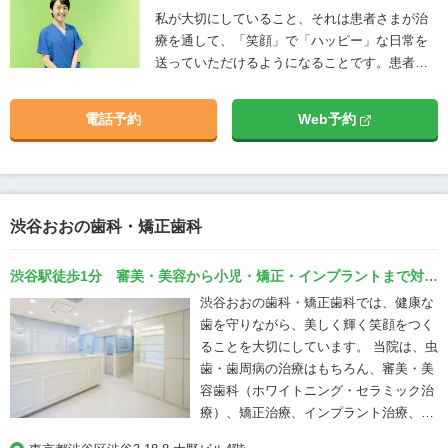
私が大切にしていること、それは患者さまが治
療を通して、「笑顔」で「ハッピー」な日常を
送っていただけるようになることです。患者さ
まにご納得いただける説明を行い、日々治療を
行っています。
電話予約
Web予約
渋谷おおの歯科・矯正歯科
渋谷駅徒歩1分 審美・美容から小児・矯正・インプラントまで対応
する歯科医院 Just 1 Minute from Shibuya Station –
渋谷おおの歯科・矯正歯科では、健康な
Comprehensive Dental Care from Aesthetics and Beauty to
歯を守りながら、美しく輝く笑顔をつく
Pediatrics, Orthodontics & Implants
ることを大切にしています。 当院は、虫
歯・歯周病の治療はもちろん、審美・美
容歯科（ホワイトニング・セラミック治
療）、矯正治療、インプラント治療、そ
して小児歯科（フッ素塗布・シーラン