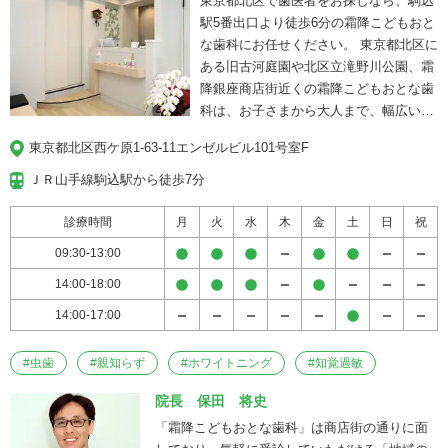
東京都北区で歯医者をお探しなら、駒込
綴物の作製が可能です。 精密な歯科技工
駅5番出口より徒歩6分の霜降こどもおと
物の作製が行えるため患者様の要望に応
な歯科にお任せください。 東京都北区に
えやすく、一人ひとりの満足度向上に繋
ある旧古河庭園や北区立滝野川公園、霜
げることができます。 優ビル歯科医院で
降銀座商店街近くの霜降こどもおとな歯
は、失われた歯の機能の回復だけでな
科は、お子さまから大人まで、幅広い年
く、お子様からご高齢の方まで健康で楽
齢層の患者様をお迎えしている一般歯科
しい生活を長く続けられるような総合歯
東京都北区西ケ原1-63-11エンゼルビル101号室F
診療も可能な小児歯科専門の歯医者で
科診療が可能です。 患者様目線を第一に
す。 当院は、歯科医師の約1％しかいな
健やかな健康をサポートいたしますの
ＪＲ山手線駒込駅から徒歩7分
い小児歯科専門医が、お子さまの健やか
で、お気軽にご相談ください。
な歯の成長をサポート。将来の歯並びや
診療時間
月
火
水
木
金
土
日
祝
噛み合わせに影響を与える可能性のある
09:30-13:00
問題を早期に発見し、矯正などの適切な
14:00-18:00
治療をご案内いたします。歯科用CTで、
様々な角度からお口の中を撮影し、歯や
14:00-17:00
あご骨の状態、血管の位置などを把握
し、安全で正確な診断をいたします。治
#
虫歯
#
親知らず
#
ホワイトニング
#
知覚過敏
療して健康な状態を維持する、悪くなっ
たから治すのでなく、悪くならないよう
院長 保田 将史
にするために、定期健診と予防処置が大
「霜降こどもおとな歯科」は商店街の通りに面
切です。毎日の歯磨きはもちろんです