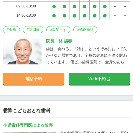
中にインプラントを埋入する治療方法で
09:30-13:00
あることから、患者様の負担を最大限に
14:30-18:00
抑えた優しいインプラント治療です。 そ
の分、術者の技量や患者様ひとりひとり
に合わせた綿密で正確な治療計画が重要
#
虫歯
#
歯周病
#
親知らず
#
矯正歯科
です。 抜歯即時埋入インプラントは、以
院長 林 揚春
下の4Sコンセプトを元に治療を行なって
歯は「食べる」「話す」という行為において欠
おります。 ・Short（短期間治療） ・
かせない器官であり、全身の健康にも深く関わ
Simple（シンプル） ・Small（最小限）
っています。 優ビル歯科医院は、全身のあらゆ
・Safe（安全） Dr. 林は抜歯即時埋入イ
る状態・症状を見据えた歯科治療を継続的に行
ンプラントの第一人者として、患者様一
うことと、患者様のQOL（生活の質）を高める
人ひとりの症状に合わせた抜歯即時埋入
電話予約
Web予約
ことをモットーに、お子様からご高齢の方まで
インプラント治療を行っています。 難症
安心して治療を受けられる環境の提供しており
例だけでなく豊富な成功実績があります
ます。
ので、インプラントをお考えの方や他院
で断られてしまったような難症例にお悩
みの方も、安心して治療をお受けいただ
霜降こどもおとな歯科
けます。 また、当院には院内歯科技工士
が常勤しているため、治療計画の参加か
小児歯科専門医による診察
ら補綴デザインの決定、スピーディな補