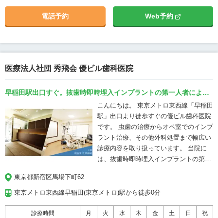
ックです。 当院はインプラント・オール
インプラント治療を開始。Dr.橋村の治療技術を
電話予約
Web予約
オン4・ザイゴマインプラントを専門と
求め、日本各地や海外から来院を希望する患者
し、国内外から多くの患者様が来院され
様も多い。 2013年からインプラント講師を務
るインプラント専門クリニックです。 当
め、国内外で多数の公演を開催し現在ではノー
院の特徴は ・インプラント埋入実績
ベルバイオケア公認インストラクターとして活
10,000本以上 ・ザイゴマインプラント累
動中。 同時に自身が主催を務めるスタディーグ
医療法人社団 秀飛会 優ビル歯科医院
計1,000本以上 ・ノーベルバイオケア社
ループで、インプラント治療、オールオン4、ザ
公認インストラクターが治療を担当 ・国
イゴマ等に関するセミナーを開催し歯科医療向
早稲田駅出口すぐ。抜歯時即時埋入インプラントの第一人者による
内外で講演・LIVEオペを実施 ・他院で
上に尽力している。
インプラント治療
こんにちは。 東京メトロ東西線「早稲田
治療が難しいと言われた難症例にも対応
駅」出口より徒歩すぐの優ビル歯科医院
・歯科用CTやインプラントナビゲーショ
です。 虫歯の治療からオペ室でのインプ
ンシステムなど先進設備を導入 患者様一
ラント治療、その他外科処置まで幅広い
人ひとりのお口の状態やご希望に合わせ
診療内容を取り扱っています。 当院に
た治療計画をご提案し、見た目だけでな
は、抜歯時即時埋入インプラントの第一
く、しっかり噛める機能性や長期的な安
人者であるDr. 林がおります。 従来のイ
定性まで考えたインプラント治療を行っ
東京都新宿区馬場下町62
ンプラント治療では2回の手術が必須で
ています。 「骨が少ないと言われた」
長期間にわたって治療があり、患者様に
「他院で治療が難しいと診断された」と
東京メトロ東西線早稲田(東京メトロ)駅から徒歩0分
大きな負担が生じます。 しかし抜歯即時
いった方も、まずはお気軽に無料カウン
埋入インプラントでは抜歯をしたその日
セリングへご相談ください。
診療時間
月
火
水
木
金
土
日
祝