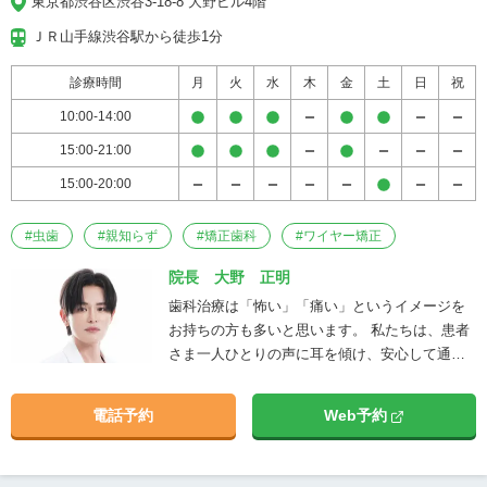
東京都渋谷区渋谷3-18-8 大野ビル4階
ト・小児矯正）まで、幅広く対応してお
ります。 患者さまの年齢やライフスタイ
ＪＲ山手線渋谷駅から徒歩1分
ルに合わせたオーダーメイド治療をご提
案し、「治す歯科」から「美しさと健康
診療時間
月
火
水
木
金
土
日
祝
を守る歯科」へを実現します。 ✔ 最新
10:00-14:00
のホワイトニングシステムで自然な白さ
15:00-21:00
を実現 ✔ 歯並びと噛み合わせを整える
矯正治療 ✔ 失った歯を補うインプラン
15:00-20:00
ト治療 ✔ 小児期からの予防と歯並びサ
ポート ✔ 渋谷駅から徒歩1分で通いやす
#
虫歯
#
親知らず
#
矯正歯科
#
ワイヤー矯正
い立地 At Shibuya Ohno Dental &
Orthodontics, we are dedicated not only
院長 大野 正明
to treating dental problems but also to
歯科治療は「怖い」「痛い」というイメージを
creating beautiful, confident smiles. Our
お持ちの方も多いと思います。 私たちは、患者
clinic offers a full range of services: from
さま一人ひとりの声に耳を傾け、安心して通え
aesthetic and cosmetic dentistry
る歯科医院であることを目指しています。 渋谷
(whitening, ceramic restorations),
という街で、お子さまから大人まで幅広い世代
電話予約
Web予約
orthodontics, and implant dentistry, to
の方に信頼され、 「ここに通ってよかった」と
pediatric care (fluoride application,
思っていただける歯科医院をスタッフ一同で築
sealants, early orthodontic care). We
いてまいります