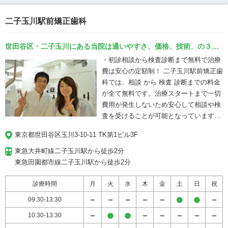
provide personalized treatment tailored
to each patient’s age and lifestyle,
二子玉川駅前矯正歯科
shifting the focus from “fixing problems”
to maintaining long-term health and
beauty. ✔ Advanced whitening systems
世田谷区・二子玉川にある当院は通いやすさ、価格、技術、の３つ
for a naturally brighter smile ✔
を兼ね備えたクリニックです。
・初診相談から検査診断まで無料で治療
Orthodontic treatments to improve
費は安心の定額制！ 二子玉川駅前矯正歯
alignment and bite ✔ Implant solutions
科では、相談 から 検査 診断までの料金
to restore missing teeth ✔ Preventive
が全て無料です。治療スタートまで一切
and orthodontic care for children ✔
費用が発生しないため安心して相談や検
Convenient location, only 1 minute from
査を受けることが可能となっています。
Shibuya Station
矯正装置の費用を最初に提示するトータ
東京都世田谷区玉川3-10-11 TK第1ビル3F
ルフィーシステム（治療費定額制）を採
用しています。治療が長引いた場合や装
東急大井町線二子玉川駅から徒歩2分

置の調整が必要になっても追加費用は発
東急田園都市線二子玉川駅から徒歩2分
生しないので、安心して矯正治療に専念
できます。また、矯正治療には2年間の
診療時間
月
火
水
木
金
土
日
祝
保証を設け、治療後の後戻りや不具合が
09:30-13:30
ないかを確認するメンテナンスを行って
10:30-13:30
います。 ・マウスピース型矯正インビザ
ラインと裏側矯正を得意としています！