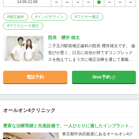
14:00-21:00
透明なマウスピース型矯正装置を使用し
たインビザラインと歯の裏面に装置をつ
#
矯正歯科
#
インビザライン
#
ワイヤー矯正
ける裏側矯正を得意としています。 二子
#
マウスピース矯正
玉川駅前矯正歯科はインビザライン ｢ダ
イヤモンドプロバイダー｣認定医院で
院長 櫻井 雄太
す。インビザラインには、7つのランク
二子玉川駅前矯正歯科の院長 櫻井雄太です。 歯
が設定されており、当院はトップクラス
並びが悪く、口元に自信が持てずコンプレック
にあたる「ダイヤモンドプロバイダー」
スを抱えてしまう方に矯正治療を通じて素敵な
の認定を受けています。インビザライン
笑顔に得ていただき、輝く人生を送っていただ
矯正（マウスピース矯正）を年間150症
きたいと考え治療をしております。 当院では、
例以上行った医院が認定されます。 二子
電話予約
Web予約
患者様に少しでも心地よく治療を受けていただ
玉川駅前矯正歯科では、「裏側矯正治療
けるよう、清潔で快適な空間での丁寧な治療を
の世界標準」である世界舌側矯正歯科学
心がけています。 矯正治療をご希望の際はぜ
会（WSLO）の認定医の資格も取得して
ひ、お気軽にご相談にいらしてください。
います。従来であれば表側矯正よりも治
療期間が長く掛かったり、治療の質が差
オールオン4クリニック
でることもあったりしますが、二子玉川
駅前矯正歯科では表側矯正と一切変わり
豊富な治療実績と先進設備で、一人ひとりに適したインプラント治
ません。 ・部分矯正なら短期間できれい
療を提供
東京都中央区銀座にあるオールオン4ク
に！ 部分矯正であれば気になる部分だけ