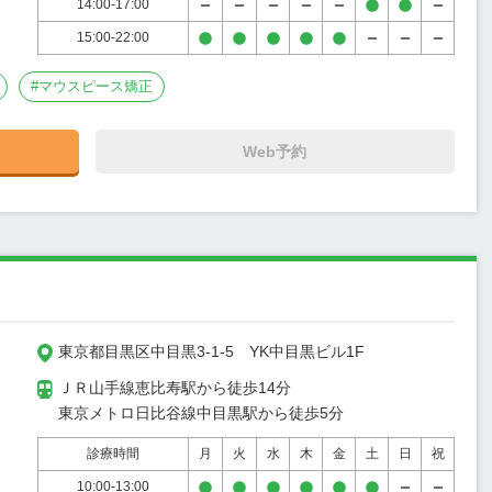
14:00-17:00
15:00-22:00
#
マウスピース矯正
Web予約
東京都目黒区中目黒3-1-5　YK中目黒ビル1F
ＪＲ山手線恵比寿駅から徒歩14分

東京メトロ日比谷線中目黒駅から徒歩5分
診療時間
月
火
水
木
金
土
日
祝
10:00-13:00