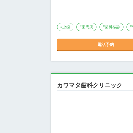
#
虫歯
#
歯周病
#
歯科検診
#
電話予約
カワマタ歯科クリニック