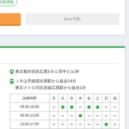
知覚過敏
Web予約
東京都渋谷区広尾5-5-1 田中ビル3F
ＪＲ山手線恵比寿駅から徒歩14分

東京メトロ日比谷線広尾駅から徒歩1分
診療時間
月
火
水
木
金
土
日
祝
09:30-18:00
09:30-13:00
10:00-17:00