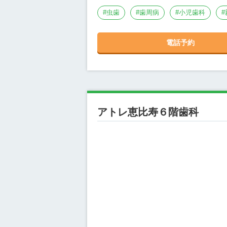
#
虫歯
#
歯周病
#
小児歯科
#
電話予約
アトレ恵比寿６階歯科