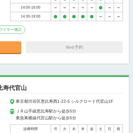
14:00-16:00
14:30-19:00
ワイヤー矯正
Web予約
比寿代官山
東京都渋谷区恵比寿西1-22-5 シルクロード代官山1F
ＪＲ山手線恵比寿駅から徒歩5分

東急東横線代官山駅から徒歩5分
診療時間
月
火
水
木
金
土
日
祝