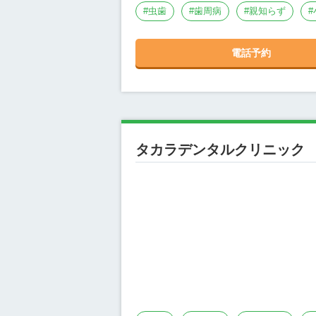
#
虫歯
#
歯周病
#
親知らず
#
電話予約
タカラデンタルクリニック