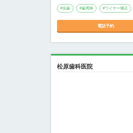
#
虫歯
#
歯周病
#
ワイヤー矯正
電話予約
松原歯科医院