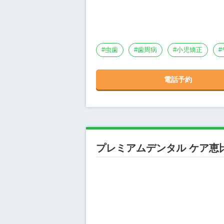
#
虫歯
#
歯周病
#
小児矯正
#
電話予約
プレミアムデンタル ケア恵