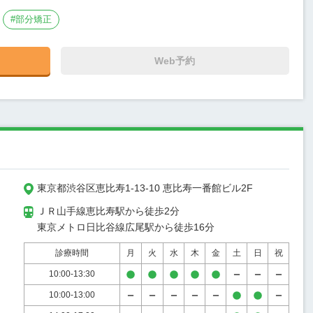
#
部分矯正
Web予約
東京都渋谷区恵比寿1-13-10 恵比寿一番館ビル2F
ＪＲ山手線恵比寿駅から徒歩2分

東京メトロ日比谷線広尾駅から徒歩16分
診療時間
月
火
水
木
金
土
日
祝
10:00-13:30
10:00-13:00