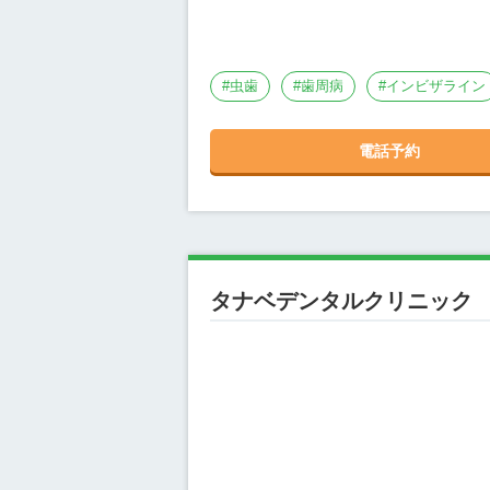
#
虫歯
#
歯周病
#
インビザライン
電話予約
タナベデンタルクリニック