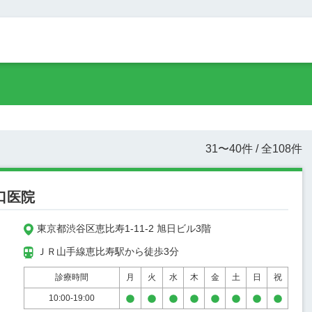
31
〜
40
件 / 全
108
件
口医院
東京都渋谷区恵比寿1-11-2 旭日ビル3階
ＪＲ山手線恵比寿駅から徒歩3分
診療時間
月
火
水
木
金
土
日
祝
10:00-19:00