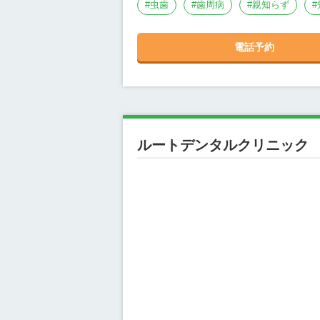
#
虫歯
#
歯周病
#
親知らず
#
電話予約
ルートデンタルクリニック