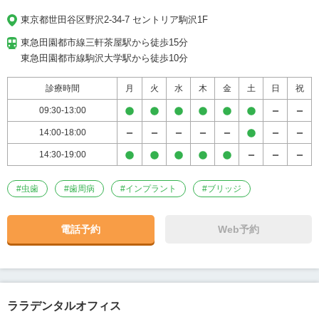
東京都世田谷区野沢2-34-7 セントリア駒沢1F
東急田園都市線三軒茶屋駅から徒歩15分

東急田園都市線駒沢大学駅から徒歩10分
診療時間
月
火
水
木
金
土
日
祝
09:30-13:00
14:00-18:00
14:30-19:00
#
虫歯
#
歯周病
#
インプラント
#
ブリッジ
電話予約
Web予約
ララデンタルオフィス