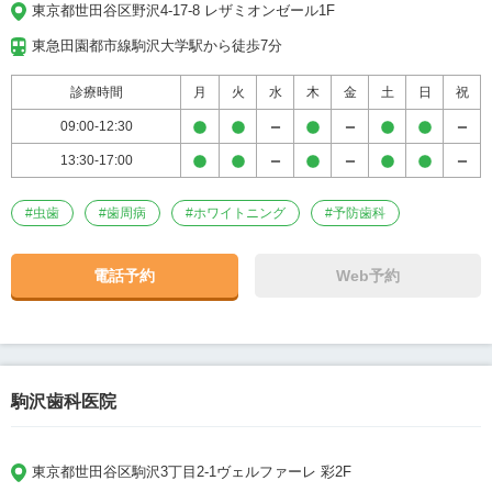
東京都世田谷区野沢4-17-8 レザミオンゼール1F
東急田園都市線駒沢大学駅から徒歩7分
診療時間
月
火
水
木
金
土
日
祝
09:00-12:30
13:30-17:00
#
虫歯
#
歯周病
#
ホワイトニング
#
予防歯科
電話予約
Web予約
駒沢歯科医院
東京都世田谷区駒沢3丁目2-1ヴェルファーレ 彩2F