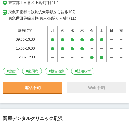
東京都世田谷区上馬4丁目41-1
東急田園都市線駒沢大学駅から徒歩10分

東急世田谷線若林(東京都)駅から徒歩11分
診療時間
月
火
水
木
金
土
日
祝
09:30-13:30
15:00-19:00
15:00-17:00
#
虫歯
#
歯周病
#
根管治療
#
親知らず
電話予約
Web予約
関屋デンタルクリニック駒沢