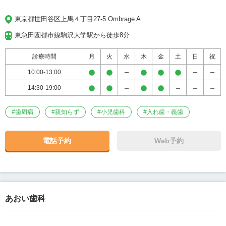
東京都世田谷区上馬４丁目27-5 Ombrage A
東急田園都市線駒沢大学駅から徒歩8分
診療時間
月
火
水
木
金
土
日
祝
10:00-13:00
14:30-19:00
#
歯周病
#
親知らず
#
小児歯科
#
入れ歯・義歯
電話予約
Web予約
あおい歯科