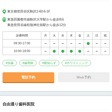
東京都世田谷区駒沢2-60-6-1F
東急田園都市線駒沢大学駅から徒歩8分

東急世田谷線松陰神社前駅から徒歩12分
診療時間
月
火
水
木
金
土
日
祝
09:30-17:00
10:00-18:00
#
虫歯
#
歯周病
#
親知らず
#
ホワイトニング
電話予約
Web予約
自由通り歯科医院