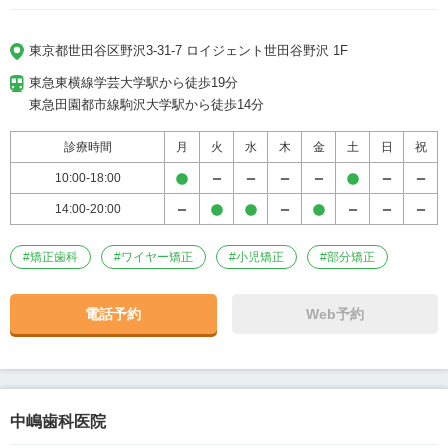
東京都世田谷区野沢3-31-7 ロイジェント世田谷野沢 1F
東急東横線学芸大学駅から徒歩19分

東急田園都市線駒沢大学駅から徒歩14分
診療時間
月
火
水
木
金
土
日
祝
10:00-18:00
14:00-20:00
#
矯正歯科
#
ワイヤー矯正
#
小児矯正
#
部分矯正
電話予約
Web予約
中嶋歯科医院