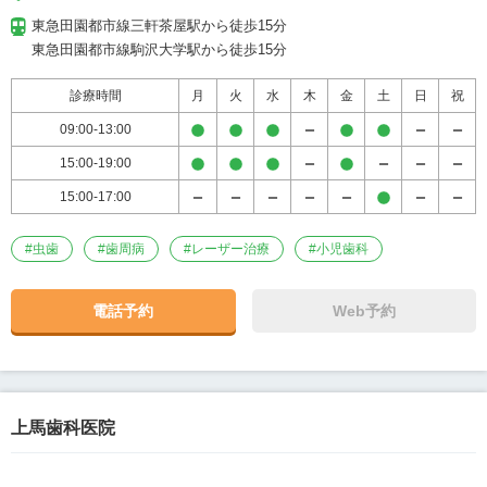
東急田園都市線三軒茶屋駅から徒歩15分

東急田園都市線駒沢大学駅から徒歩15分
診療時間
月
火
水
木
金
土
日
祝
09:00-13:00
15:00-19:00
15:00-17:00
#
虫歯
#
歯周病
#
レーザー治療
#
小児歯科
電話予約
Web予約
上馬歯科医院