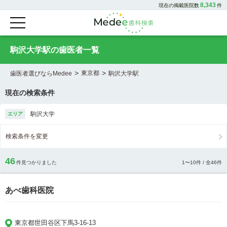
8,343
現在の掲載医院数
件
駒沢大学駅の歯医者一覧
>
>
東京都
歯医者選びならMedee
駒沢大学駅
現在の検索条件
駒沢大学
エリア
検索条件を変更
46
件見つかりました
1
〜
10
件 / 全
46
件
あべ歯科医院
東京都世田谷区下馬3-16-13