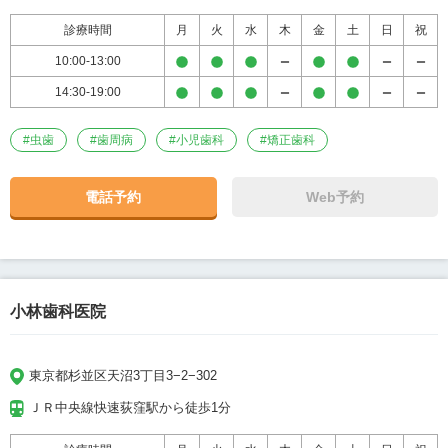
診療時間
月
火
水
木
金
土
日
祝
10:00-13:00
14:30-19:00
#
虫歯
#
歯周病
#
小児歯科
#
矯正歯科
電話予約
Web予約
小林歯科医院
東京都杉並区天沼3丁目3−2−302
ＪＲ中央線快速荻窪駅から徒歩1分