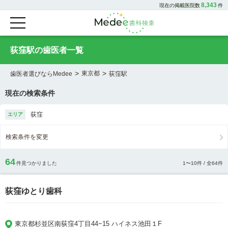
8,343
現在の掲載医院数
件
荻窪駅の歯医者一覧
>
>
東京都
歯医者選びならMedee
荻窪駅
現在の検索条件
荻窪
エリア
検索条件を変更
64
件見つかりました
1
〜
10
件 / 全
64
件
荻窪ゆとり歯科
東京都杉並区南荻窪4丁目44−15 ハイネス池田１F