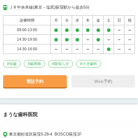
ＪＲ中央本線(東京－塩尻)荻窪駅から徒歩5分
診療時間
月
火
水
木
金
土
日
祝
09:00-13:00
14:30-19:00
14:30-16:00
#
虫歯
#
歯周病
#
親知らず
#
小児歯科
電話予約
Web予約
まうな歯科医院
東京都杉並区荻窪5-28-4. BOSCO荻窪1F