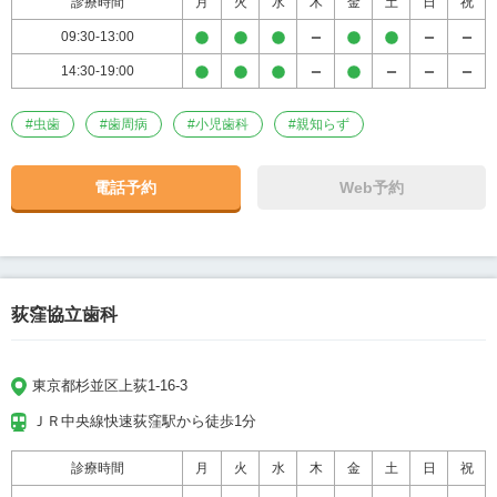
診療時間
月
火
水
木
金
土
日
祝
09:30-13:00
14:30-19:00
#
虫歯
#
歯周病
#
小児歯科
#
親知らず
電話予約
Web予約
荻窪協立歯科
東京都杉並区上荻1-16-3
ＪＲ中央線快速荻窪駅から徒歩1分
診療時間
月
火
水
木
金
土
日
祝