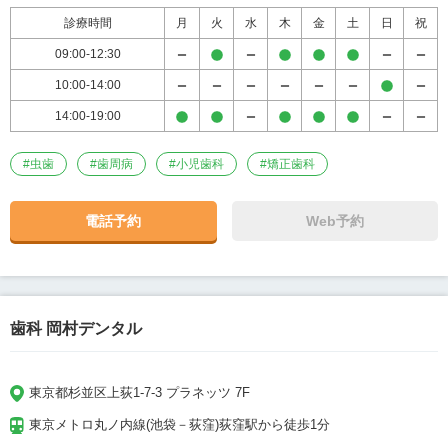
診療時間
月
火
水
木
金
土
日
祝
09:00-12:30
10:00-14:00
14:00-19:00
#
虫歯
#
歯周病
#
小児歯科
#
矯正歯科
電話予約
Web予約
歯科 岡村デンタル
東京都杉並区上荻1-7-3 プラネッツ 7F
東京メトロ丸ノ内線(池袋－荻窪)荻窪駅から徒歩1分