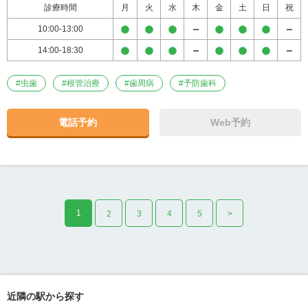
診療時間
月
火
水
木
金
土
日
祝
10:00-13:00
14:00-18:30
#
虫歯
#
根管治療
#
歯周病
#
予防歯科
電話予約
Web予約
1
2
3
4
5
>
近隣の駅から探す