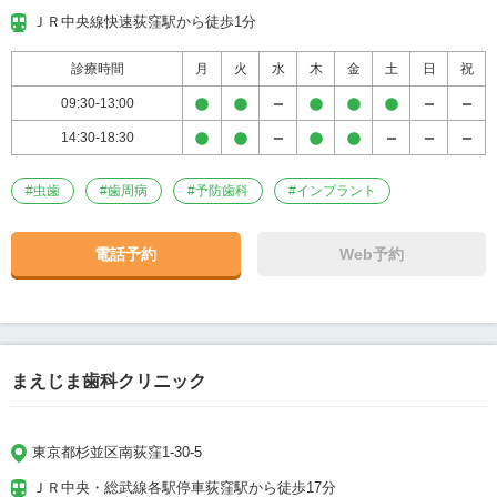
ＪＲ中央線快速荻窪駅から徒歩1分
診療時間
月
火
水
木
金
土
日
祝
09:30-13:00
14:30-18:30
#
虫歯
#
歯周病
#
予防歯科
#
インプラント
電話予約
Web予約
まえじま歯科クリニック
東京都杉並区南荻窪1-30-5
ＪＲ中央・総武線各駅停車荻窪駅から徒歩17分