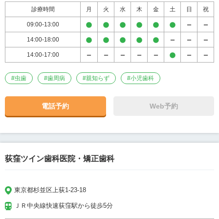
診療時間
月
火
水
木
金
土
日
祝
09:00-13:00
14:00-18:00
14:00-17:00
#
虫歯
#
歯周病
#
親知らず
#
小児歯科
電話予約
Web予約
荻窪ツイン歯科医院・矯正歯科
東京都杉並区上荻1-23-18
ＪＲ中央線快速荻窪駅から徒歩5分