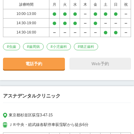
診療時間
月
火
水
木
金
土
日
祝
10:00-13:00
14:30-19:00
14:30-16:00
#
虫歯
#
歯周病
#
小児歯科
#
矯正歯科
電話予約
Web予約
アスナデンタルクリニック
東京都杉並区荻窪3-47-15
ＪＲ中央・総武線各駅停車荻窪駅から徒歩6分