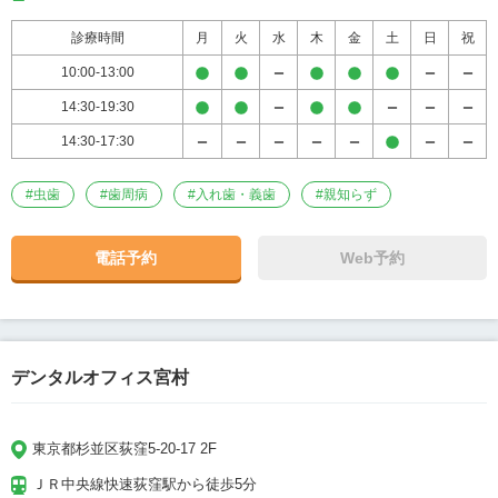
診療時間
月
火
水
木
金
土
日
祝
10:00-13:00
14:30-19:30
14:30-17:30
#
虫歯
#
歯周病
#
入れ歯・義歯
#
親知らず
電話予約
Web予約
デンタルオフィス宮村
東京都杉並区荻窪5-20-17 2F
ＪＲ中央線快速荻窪駅から徒歩5分