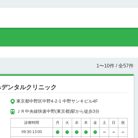
1
〜
10
件 / 全
57
件
みデンタルクリニック
東京都中野区中野4-2-1 中野サンキビル4F
ＪＲ中央線快速中野(東京都)駅から徒歩3分
診療時間
月
火
水
木
金
土
日
祝
09:30-13:00