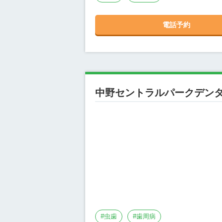
電話予約
中野セントラルパークデン
#
虫歯
#
歯周病