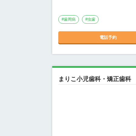
#
歯周病
#
虫歯
電話予約
まりこ小児歯科・矯正歯科