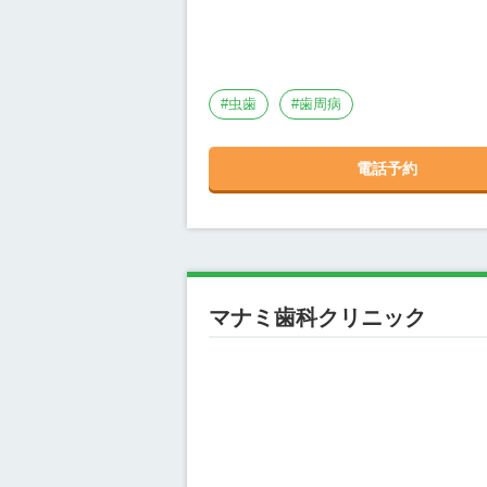
#
虫歯
#
歯周病
電話予約
マナミ歯科クリニック