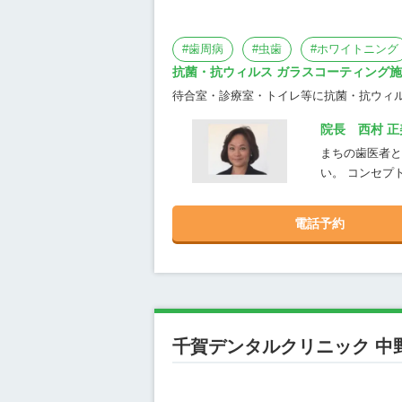
#
歯周病
#
虫歯
#
ホワイトニング
抗菌・抗ウィルス ガラスコーティング
待合室・診療室・トイレ等に抗菌・抗ウィ
院長 西村 正
まちの歯医者と
い。 コンセプ
電話予約
千賀デンタルクリニック 中