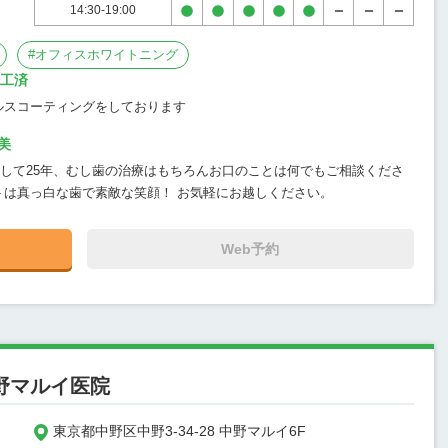
14:30-19:00
#
オフィスホワイトニング
施工済
ルスコーティングをしております
美
して25年、むし歯の治療はもちろんお口のことは何でもご相談くださ
トは真っ白な歯で素敵な笑顔！ お気軽にお越しください。
Web予約
野マルイ医院
東京都中野区中野3-34-28 中野マルイ6F