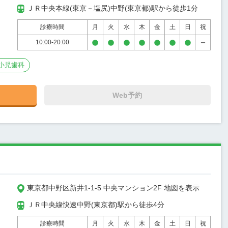
ＪＲ中央本線(東京－塩尻)中野(東京都)駅から徒歩1分
診療時間
月
火
水
木
金
土
日
祝
10:00-20:00
小児歯科
Web予約
東京都中野区新井1-1-5 中央マンション2F 地図を表示
ＪＲ中央線快速中野(東京都)駅から徒歩4分
診療時間
月
火
水
木
金
土
日
祝