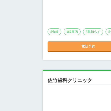
#
虫歯
#
歯周病
#
親知らず
#
電話予約
佐竹歯科クリニック