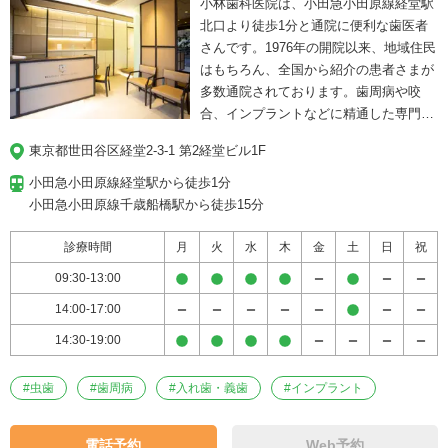
小林歯科医院は、小田急小田原線経堂駅
北口より徒歩1分と通院に便利な歯医者
さんです。1976年の開院以来、地域住民
はもちろん、全国から紹介の患者さまが
多数通院されております。歯周病や咬
合、インプラントなどに精通した専門の
歯科医師や歯科衛生士、歯科技工士によ
東京都世田谷区経堂2-3-1 第2経堂ビル1F
るチーム医療に力を入れており、天然歯
の保存をモットーに極力抜かない・削ら
小田急小田原線経堂駅から徒歩1分

ない低侵襲治療が評判です。
小田急小田原線千歳船橋駅から徒歩15分
診療時間
月
火
水
木
金
土
日
祝
09:30-13:00
14:00-17:00
14:30-19:00
#
虫歯
#
歯周病
#
入れ歯・義歯
#
インプラント
電話予約
Web予約