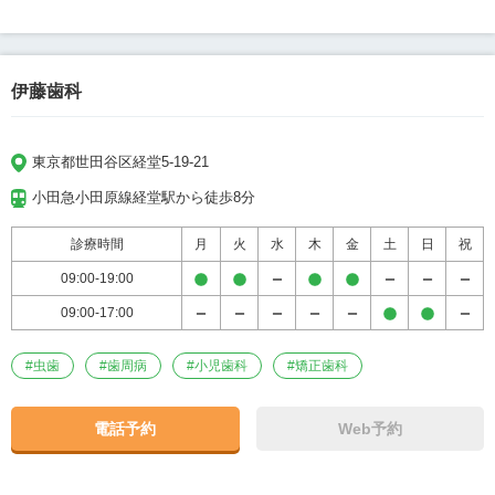
伊藤歯科
東京都世田谷区経堂5-19-21
小田急小田原線経堂駅から徒歩8分
診療時間
月
火
水
木
金
土
日
祝
09:00-19:00
09:00-17:00
#
虫歯
#
歯周病
#
小児歯科
#
矯正歯科
電話予約
Web予約