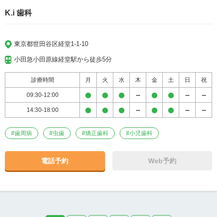
K.i 歯科
東京都世田谷区経堂1-1-10
小田急小田原線経堂駅から徒歩5分
診療時間
月
火
水
木
金
土
日
祝
09:30-12:00
14:30-18:00
#
歯周病
#
虫歯
#
矯正歯科
#
小児歯科
電話予約
Web予約