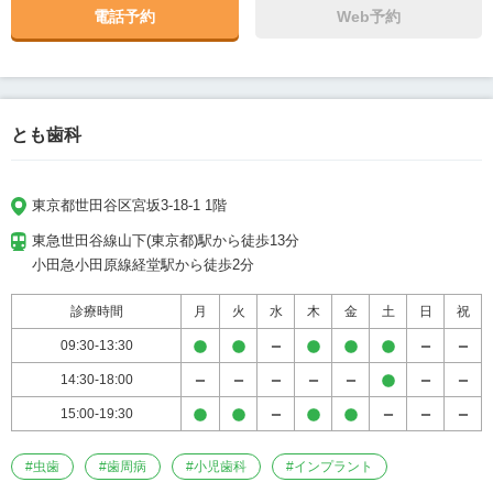
電話予約
Web予約
とも歯科
東京都世田谷区宮坂3-18-1 1階
東急世田谷線山下(東京都)駅から徒歩13分

小田急小田原線経堂駅から徒歩2分
診療時間
月
火
水
木
金
土
日
祝
09:30-13:30
14:30-18:00
15:00-19:30
#
虫歯
#
歯周病
#
小児歯科
#
インプラント