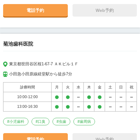
電話予約
Web予約
菊池歯科医院
東京都世田谷区桜1-67-7 ＡＫビル１Ｆ
小田急小田原線経堂駅から徒歩7分
診療時間
月
火
水
木
金
土
日
祝
10:00-12:00
13:00-16:30
#
小児歯科
#
口臭
#
虫歯
#
歯周病
電話予約
Web予約