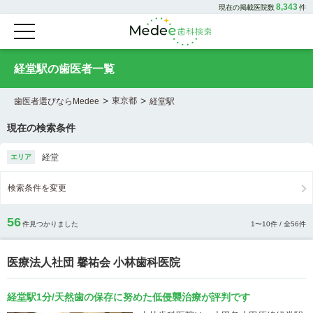
8,343
現在の掲載医院数
件
経堂駅の歯医者一覧
>
>
東京都
歯医者選びならMedee
経堂駅
現在の検索条件
経堂
エリア
検索条件を変更
56
件見つかりました
1
〜
10
件 / 全
56
件
医療法人社団 馨祐会 小林歯科医院
経堂駅1分/天然歯の保存に努めた低侵襲治療が評判です