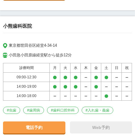
小熊歯科医院
東京都世田谷区経堂4-34-14
小田急小田原線経堂駅から徒歩12分
診療時間
月
火
水
木
金
土
日
祝
09:00-12:30
14:00-19:00
14:00-18:00
#
虫歯
#
歯周病
#
歯科口腔外科
#
入れ歯・義歯
電話予約
Web予約