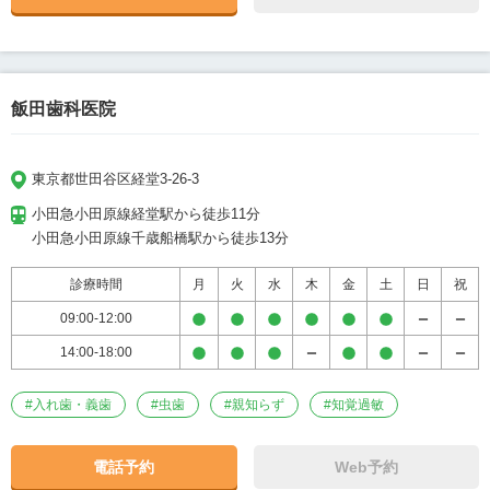
飯田歯科医院
東京都世田谷区経堂3-26-3
小田急小田原線経堂駅から徒歩11分

小田急小田原線千歳船橋駅から徒歩13分
診療時間
月
火
水
木
金
土
日
祝
09:00-12:00
14:00-18:00
#
入れ歯・義歯
#
虫歯
#
親知らず
#
知覚過敏
電話予約
Web予約