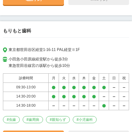
もりもと歯科
東京都世田谷区経堂1-16-11 PAL経堂Ⅱ1F
小田急小田原線経堂駅から徒歩3分

東急世田谷線宮の坂駅から徒歩10分
診療時間
月
火
水
木
金
土
日
祝
09:30-13:00
14:30-20:00
14:30-18:00
#
虫歯
#
歯周病
#
親知らず
#
小児歯科