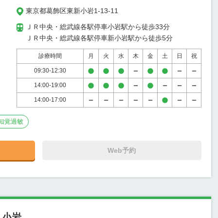
東京都葛飾区東新小岩1-13-11
ＪＲ中央・総武線各駅停車小岩駅から徒歩33分

ＪＲ中央・総武線各駅停車新小岩駅から徒歩5分
診療時間
月
火
水
木
金
土
日
祝
09:30-12:30
14:00-19:00
14:00-17:00
知覚過敏
Web予約
・小岩