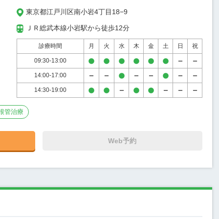
東京都江戸川区南小岩4丁目18−9
ＪＲ総武本線小岩駅から徒歩12分
診療時間
月
火
水
木
金
土
日
祝
09:30-13:00
14:00-17:00
14:30-19:00
根管治療
Web予約