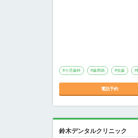
#
小児歯科
#
歯周病
#
虫歯
#
電話予約
鈴木デンタルクリニック