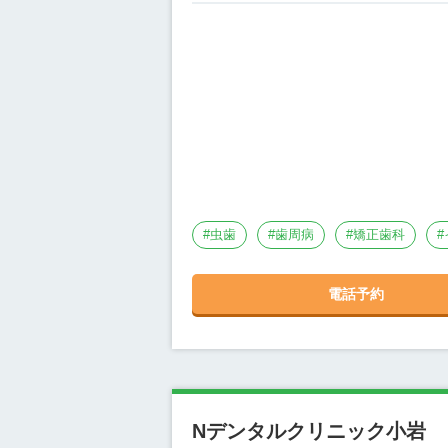
#
虫歯
#
歯周病
#
矯正歯科
#
電話予約
Nデンタルクリニック小岩