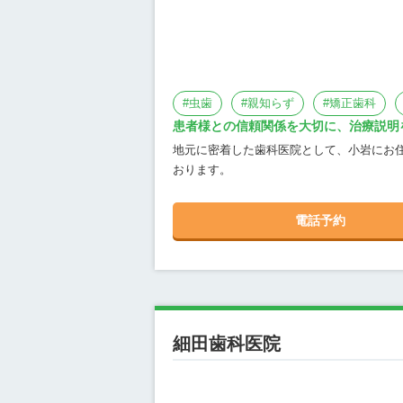
#
虫歯
#
親知らず
#
矯正歯科
患者様との信頼関係を大切に、治療説明
地元に密着した歯科医院として、小岩にお
おります。
電話予約
細田歯科医院