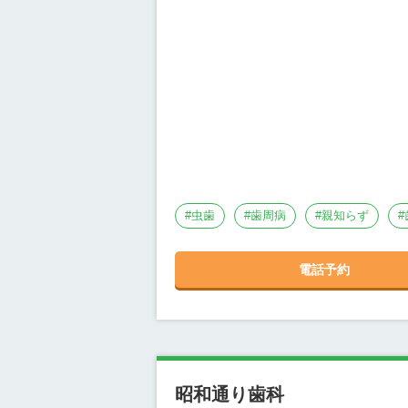
#
虫歯
#
歯周病
#
親知らず
#
電話予約
昭和通り歯科