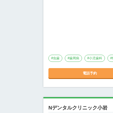
#
虫歯
#
歯周病
#
小児歯科
#
電話予約
Nデンタルクリニック小岩