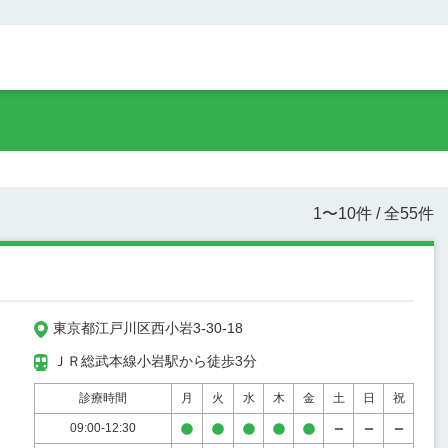
1
〜
10
件 / 全
55
件
東京都江戸川区西小岩3-30-18
ＪＲ総武本線小岩駅から徒歩3分
診療時間
月
火
水
木
金
土
日
祝
09:00-12:30