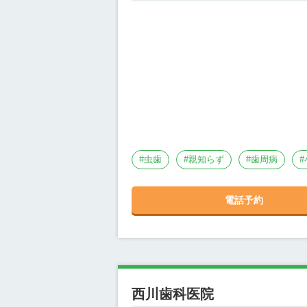
#
虫歯
#
親知らず
#
歯周病
#
電話予約
西川歯科医院