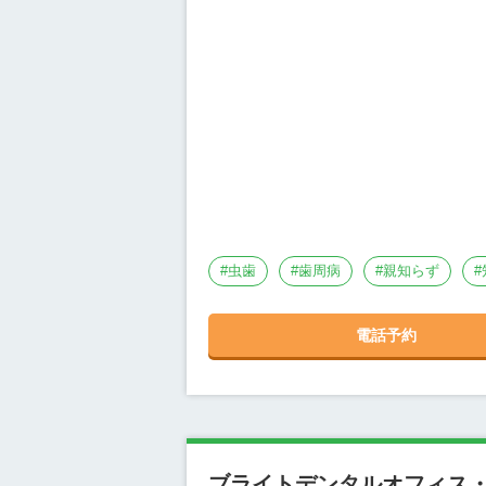
#
虫歯
#
歯周病
#
親知らず
#
電話予約
ブライトデンタルオフィス