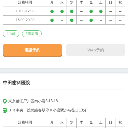
診療時間
月
火
水
木
金
土
日
祝
10:00-12:30
16:00-20:30
#
虫歯
#
歯周病
電話予約
Web予約
中田歯科医院
東京都江戸川区南小岩5-15-18
ＪＲ中央・総武線各駅停車小岩駅から徒歩13分
診療時間
月
火
水
木
金
土
日
祝