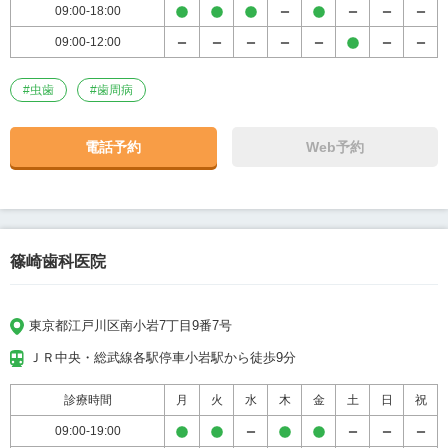
09:00-18:00
09:00-12:00
#
虫歯
#
歯周病
電話予約
Web予約
篠崎歯科医院
東京都江戸川区南小岩7丁目9番7号
ＪＲ中央・総武線各駅停車小岩駅から徒歩9分
診療時間
月
火
水
木
金
土
日
祝
09:00-19:00