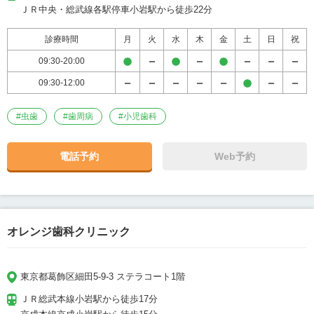
ＪＲ中央・総武線各駅停車小岩駅から徒歩22分
診療時間
月
火
水
木
金
土
日
祝
09:30-20:00
09:30-12:00
#
虫歯
#
歯周病
#
小児歯科
電話予約
Web予約
オレンジ歯科クリニック
東京都葛飾区細田5-9-3 ステラコート1階
ＪＲ総武本線小岩駅から徒歩17分
