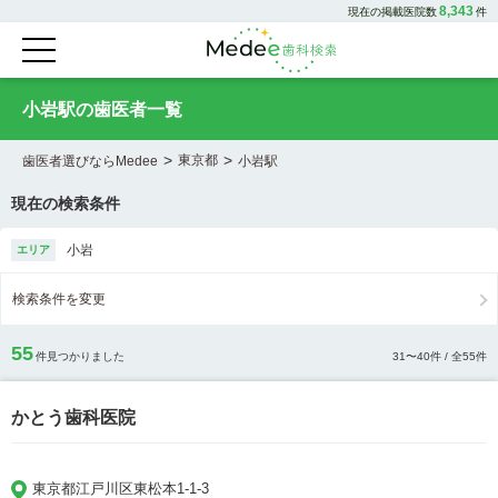
8,343
現在の掲載医院数
件
小岩駅の歯医者一覧
>
>
東京都
歯医者選びならMedee
小岩駅
現在の検索条件
小岩
エリア
検索条件を変更
55
件見つかりました
31
〜
40
件 / 全
55
件
かとう歯科医院
東京都江戸川区東松本1-1-3