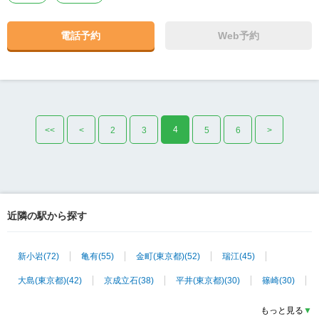
電話予約
Web予約
4
<<
<
2
3
5
6
>
近隣の駅から探す
新小岩
(
72
)
亀有
(
55
)
金町(東京都)
(
52
)
瑞江
(
45
)
大島(東京都)
(
42
)
京成立石
(
38
)
平井(東京都)
(
30
)
篠崎
(
30
)
青砥
(
26
)
東大島
(
26
)
北綾瀬
(
25
)
京成小岩
(
25
)
もっと見る
▼