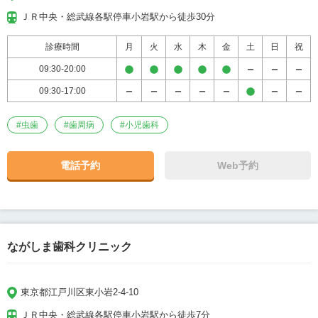
ＪＲ中央・総武線各駅停車小岩駅から徒歩30分
診療時間
月
火
水
木
金
土
日
祝
09:30-20:00
09:30-17:00
#
虫歯
#
歯周病
#
小児歯科
電話予約
Web予約
ながしま歯科クリニック
東京都江戸川区東小岩2-4-10
ＪＲ中央・総武線各駅停車小岩駅から徒歩7分