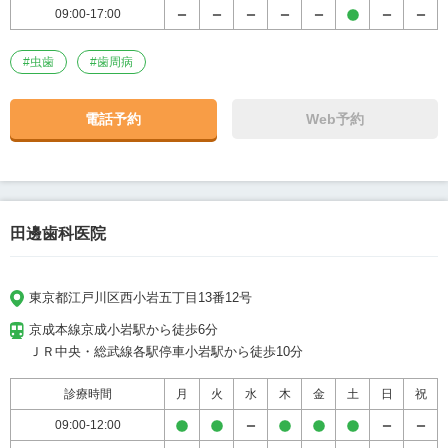
09:00-17:00
#
虫歯
#
歯周病
電話予約
Web予約
田邊歯科医院
東京都江戸川区西小岩五丁目13番12号
京成本線京成小岩駅から徒歩6分

ＪＲ中央・総武線各駅停車小岩駅から徒歩10分
診療時間
月
火
水
木
金
土
日
祝
09:00-12:00