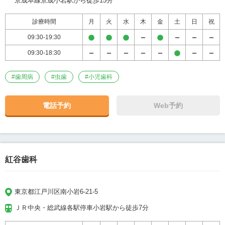
京成本線京成小岩駅から徒歩15分
診療時間
月
火
水
木
金
土
日
祝
09:30-19:30
09:30-18:30
#
歯周病
#
虫歯
#
小児歯科
電話予約
Web予約
紅谷歯科
東京都江戸川区南小岩6-21-5
ＪＲ中央・総武線各駅停車小岩駅から徒歩7分