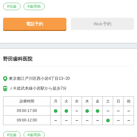
#
虫歯
#
歯周病
電話予約
Web予約
野田歯科医院
東京都江戸川区西小岩4丁目13−20
ＪＲ総武本線小岩駅から徒歩7分
診療時間
月
火
水
木
金
土
日
祝
09:00-17:00
09:00-12:00
#
虫歯
#
歯周病