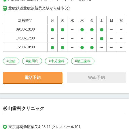
北総鉄道北総線新柴又駅から徒歩5分
診療時間
月
火
水
木
金
土
日
祝
09:30-13:30
14:30-17:00
15:00-19:00
#
虫歯
#
歯周病
#
小児歯科
#
矯正歯科
電話予約
Web予約
杉山歯科クリニック
東京都葛飾区柴又4-28-11 クレスベール101