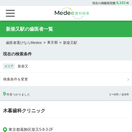
8,343
現在の掲載医院数
件
新柴又駅の歯医者一覧
>
>
東京都
歯医者選びならMedee
新柴又駅
現在の検索条件
新柴又
エリア
検索条件を変更
9
件見つかりました
1
〜
9
件 / 全
9
件
木暮歯科クリニック
東京都葛飾区柴又5-8-3-2F