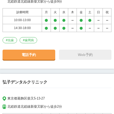
北総鉄道北総線新柴又駅から徒歩9分
診療時間
月
火
水
木
金
土
日
祝
10:00-13:00
14:30-18:00
#
虫歯
#
歯周病
電話予約
Web予約
弘子デンタルクリニック
東京都葛飾区柴又5-13-27
北総鉄道北総線新柴又駅から徒歩2分