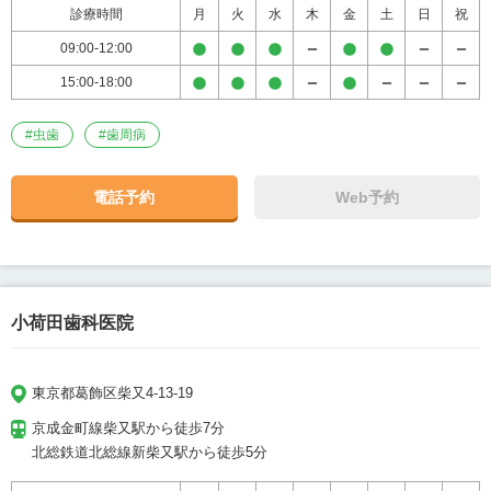
診療時間
月
火
水
木
金
土
日
祝
09:00-12:00
15:00-18:00
#
虫歯
#
歯周病
電話予約
Web予約
小荷田歯科医院
東京都葛飾区柴又4-13-19
京成金町線柴又駅から徒歩7分

北総鉄道北総線新柴又駅から徒歩5分