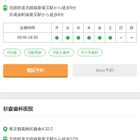
北総鉄道北総線新柴又駅から徒歩5分

京成金町線柴又駅から徒歩6分
診療時間
月
火
水
木
金
土
日
祝
09:00-18:30
#
虫歯
#
歯周病
#
矯正歯科
#
小児歯科
電話予約
Web予約
杉森歯科医院
東京都葛飾区鎌倉4-32-2
北総鉄道北総線新柴又駅から徒歩12分
