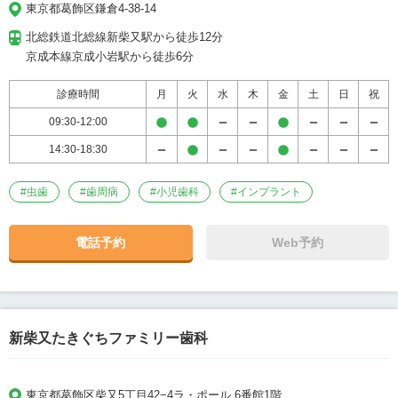
東京都葛飾区鎌倉4-38-14
北総鉄道北総線新柴又駅から徒歩12分

京成本線京成小岩駅から徒歩6分
診療時間
月
火
水
木
金
土
日
祝
09:30-12:00
14:30-18:30
#
虫歯
#
歯周病
#
小児歯科
#
インプラント
電話予約
Web予約
新柴又たきぐちファミリー歯科
東京都葛飾区柴又5丁目42−4ラ・ポール 6番館1階