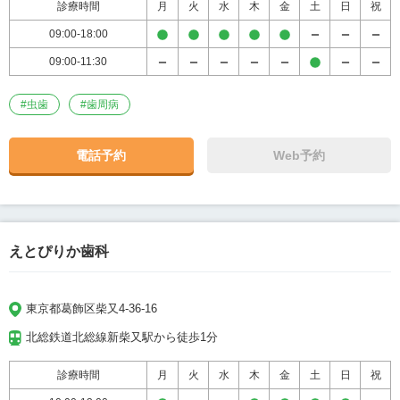
診療時間
月
火
水
木
金
土
日
祝
09:00-18:00
09:00-11:30
#
虫歯
#
歯周病
電話予約
Web予約
えとぴりか歯科
東京都葛飾区柴又4-36-16
北総鉄道北総線新柴又駅から徒歩1分
診療時間
月
火
水
木
金
土
日
祝