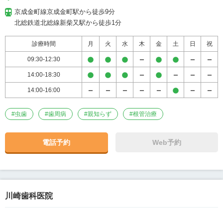
京成金町線京成金町駅から徒歩9分

北総鉄道北総線新柴又駅から徒歩1分
診療時間
月
火
水
木
金
土
日
祝
09:30-12:30
14:00-18:30
14:00-16:00
#
虫歯
#
歯周病
#
親知らず
#
根管治療
電話予約
Web予約
川崎歯科医院