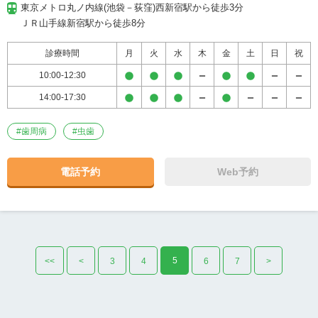
東京メトロ丸ノ内線(池袋－荻窪)西新宿駅から徒歩3分

ＪＲ山手線新宿駅から徒歩8分
診療時間
月
火
水
木
金
土
日
祝
10:00-12:30
14:00-17:30
#
歯周病
#
虫歯
電話予約
Web予約
5
<<
<
3
4
6
7
>