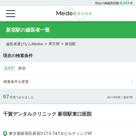
8,343
現在の掲載医院数
件
新宿駅の歯医者一覧
>
>
東京都
歯医者選びならMedee
新宿駅
現在の検索条件
新宿
エリア
検索条件を変更
67
件見つかりました
41
〜
50
件 / 全
67
件
千賀デンタルクリニック 新宿駅東口医院
東京都新宿区新宿3-17-5 T&TⅢビルディング6F