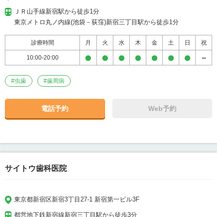
ＪＲ山手線新宿駅から徒歩1分

東京メトロ丸ノ内線(池袋－荻窪)新宿三丁目駅から徒歩1分
診療時間
月
火
水
木
金
土
日
祝
10:00-20:00
#
虫歯
#
歯周病
電話予約
Web予約
サイトウ歯科医院
東京都新宿区新宿3丁目27-1 新宿第一ビル3F
都営地下鉄新宿線新宿三丁目駅から徒歩3分
