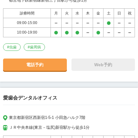
都営地下鉄新宿線新宿三丁目駅から徒歩1分
診療時間
月
火
水
木
金
土
日
祝
09:00-15:00
10:00-19:00
#
虫歯
#
歯周病
電話予約
Web予約
愛歯会デンタルオフィス
東京都新宿区西新宿1-5-1 小田急ハルク7階
ＪＲ中央本線(東京－塩尻)新宿駅から徒歩1分