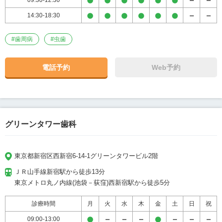
09:30-12:30
14:30-18:30
#
歯周病
#
虫歯
電話予約
Web予約
グリーンタワー歯科
東京都新宿区西新宿6-14-1グリーンタワービル2階
ＪＲ山手線新宿駅から徒歩13分

東京メトロ丸ノ内線(池袋－荻窪)西新宿駅から徒歩5分
診療時間
月
火
水
木
金
土
日
祝
09:00-13:00