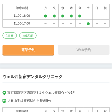
診療時間
月
火
水
木
金
土
日
祝
11:00-18:00
11:00-17:00
#
虫歯
#
歯周病
電話予約
Web予約
ウェル西新宿デンタルクリニック
東京都新宿区西新宿3-1-4 ウェル新都心ビル1F
ＪＲ山手線新宿駅から徒歩5分
診療時間
月
火
水
木
金
土
日
祝