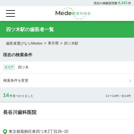
8,343
現在の掲載医院数
件
四ツ木駅の歯医者一覧
>
>
東京都
歯医者選びならMedee
四ツ木駅
現在の検索条件
四ツ木
エリア
検索条件を変更
14
件見つかりました
11
〜
14
件 / 全
14
件
長谷川歯科医院
東京都葛飾区東四つ木2丁目26−10