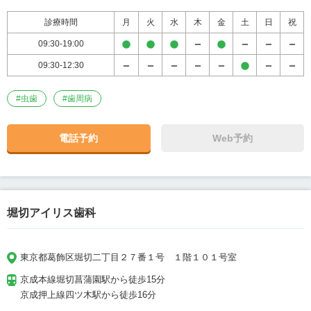
診療時間
月
火
水
木
金
土
日
祝
09:30-19:00
09:30-12:30
#
虫歯
#
歯周病
電話予約
Web予約
堀切アイリス歯科
東京都葛飾区堀切二丁目２７番１号　１階１０１号室
京成本線堀切菖蒲園駅から徒歩15分

京成押上線四ツ木駅から徒歩16分