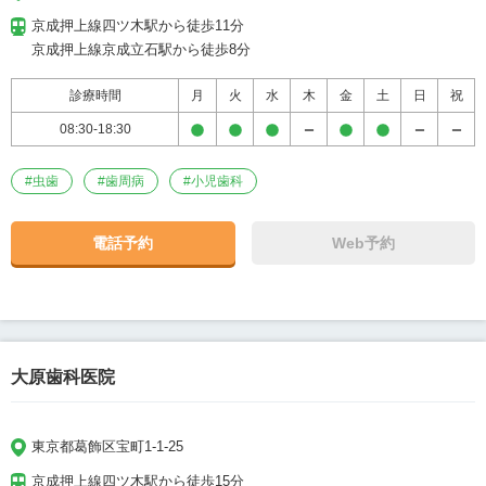
京成押上線四ツ木駅から徒歩11分

京成押上線京成立石駅から徒歩8分
診療時間
月
火
水
木
金
土
日
祝
08:30-18:30
#
虫歯
#
歯周病
#
小児歯科
電話予約
Web予約
大原歯科医院
東京都葛飾区宝町1-1-25
京成押上線四ツ木駅から徒歩15分