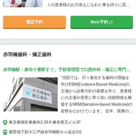
くの患者様のお力添えになれた事を誇りに思っ
従来のレントゲン写真と異なり、3次元
ています。現在は、インプラントやセラミック
で立体的に画像を捉えることができるた
矯正を主としていますが、口腔外科で培った技
め、歯や顎の骨の状態をより精密に診断
電話予約
Web予約
術と知識を大いに役立て、患者様１人１人が笑
することができます。 当院のポイント
顔になれるよう、密度の高い治療をご提案させ
⑤【器具の滅菌処理】 当院ではオートク
ていただきます。幅広い分野の治療と最高の結
レーブ(高圧蒸気滅菌器）を使っての滅菌
果を出せる体制を整えてお待しておりますの
処理や口腔バキュームを導入し感染対策
で、ぜひ一度治療の相談にいらしてください。
を徹底しておこなっております。 インプ
赤羽橋歯科・矯正歯科
ラント・セラミック・ラミネートべニ
ア・ホワイトニング・マウスピース矯正
赤羽橋駅・麻布十番駅すぐ。予防管理型で口腔外科・矯正に専門性
は当院までご相談ください。カウンセリ
のある歯科医師在籍の歯科医院。
"当院では、日々進化する歯科の理論を
ング・画像検査費用は無料です。
学びEBM(Evidence-Based Medicine)の
立場から診療方針の基礎を作り、患者様
にの立場や背景に寄り添い信頼関係を構
築するNBM(Narrative-based Medicine)の
姿勢を心がけています。 近年、医療の現
場ではEBMという考えが浸透していま
東京都港区東麻布2-29-8 麻布尾又ビル1F
す。EBMとは、根拠に基づいた治療とい
われ歯科医師の個人的な観や経験ではな
都営地下鉄大江戸線赤羽橋駅から徒歩2分
