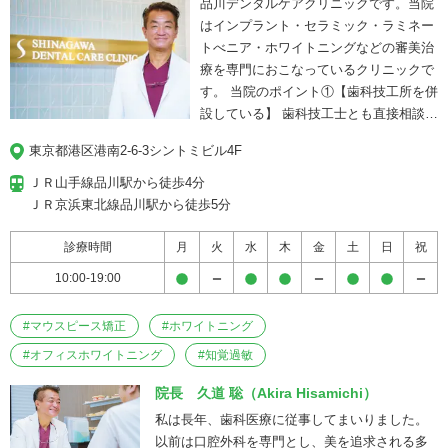
化した歯科医院
品川デンタルケアクリニックです。当院
はインプラント・セラミック・ラミネー
トべニア・ホワイトニングなどの審美治
療を専門におこなっているクリニックで
す。 当院のポイント①【歯科技工所を併
設している】 歯科技工士とも直接相談が
でき、セラミックに修正などがあった場
東京都港区港南2-6-3シントミビル4F
合は当日中に対応が可能です。 当院のポ
イント②【口腔外科経験のあるドクター
ＪＲ山手線品川駅から徒歩4分

が在籍】 院長は口腔外科での経験を豊富
ＪＲ京浜東北線品川駅から徒歩5分
に積んでおりインプラントなどの外科的
処置を得意としております。 当院のポイ
診療時間
月
火
水
木
金
土
日
祝
ント③【痛みに配慮した治療】 外科的処
10:00-19:00
置を行う場合、３段階の麻酔を使用して
患者様のご負担が少なくなる工夫をおこ
#
マウスピース矯正
#
ホワイトニング
なっております。ご希望の方には笑気麻
#
オフィスホワイトニング
#
酔もご用意しております。 当院のポイン
知覚過敏
ト④【最新の歯科用3D・CT機器を導
院長 久道 聡（Akira Hisamichi）
入】 歯科用3D・CT（コンピューター断
私は長年、歯科医療に従事してまいりました。
層撮影）は、X線を利用して口腔内の状
以前は口腔外科を専門とし、美を追求される多
態を立体的に撮影する技術や装置です。