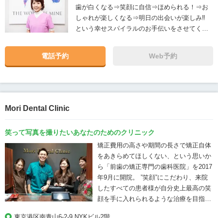
歯が白くなる⇒笑顔に自信⇒ほめられる！⇒お
しゃれが楽しくなる⇒明日の出会いが楽しみ‼
という幸せスパイラルのお手伝いをさせてくだ
さい。
電話予約
Web予約
Mori Dental Clinic
笑って写真を撮りたいあなたのためのクリニック
矯正費用の高さや期間の長さで矯正自体
をあきらめてほしくない、という思いか
ら「前歯の矯正専門の歯科医院」を2017
年9月に開院。 ”笑顔”にこだわり、来院
したすべての患者様が自分史上最高の笑
顔を手に入れられるような治療を目指し
ています。
東京港区南青山6-2-9 NYKビル2階