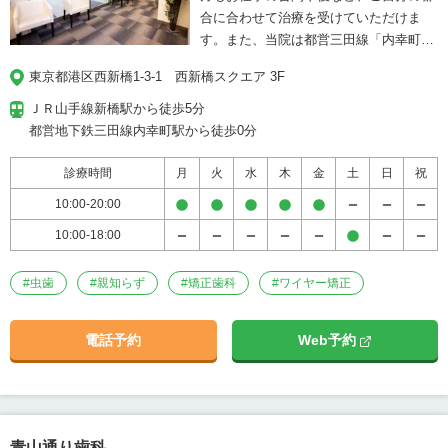
合に合わせて治療を受けていただけま
す。また、当院は都営三田線「内幸町
駅」から直結していますので、雨の日も
東京都港区西新橋1-3-1　西新橋スクエア 3F
濡れずに通院が可能です。各分野の専門
医とのチーム医療やマイクロスコープや
ＪＲ山手線新橋駅から徒歩5分

CTを用いた精密治療に力を入れ、総合的
都営地下鉄三田線内幸町駅から徒歩0分
な歯科治療を実施しております。
診療時間
月
火
水
木
金
土
日
祝
10:00-20:00
10:00-18:00
#
虫歯
#
親知らず
#
矯正歯科
#
ワイヤー矯正
電話予約
Web予約
青山通り歯科