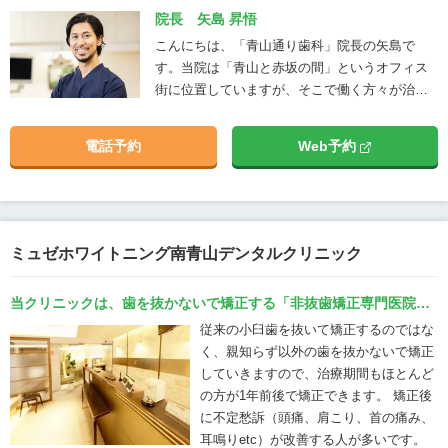
院長 矢島 昇悟
こんにちは、「青山通り歯科」院長の矢島で
す。当院は「青山と赤坂の間」というオフィス
街に位置していますが、そこで働く方々が治療
と憩いに訪れる、都会のオアシス的な歯医者で
す。 この医院を開業したときに目指したのは、
電話予約
Web予約
「歯科医院らしくない歯医者」「自分が通いた
いと思う歯医者」でした。 私は昔から「歯医
者」の重厚で独特な雰囲気が苦手で、「医者と
患者」という壁の厚い関係にも違和感がありま
した。「自分が開業するときには、明るい雰囲
ミュゼホワイトニング南青山デンタルクリニック
気のリラックスできるような空間にし、患者さ
んとも対等な立場で接したい」と思っておりま
当クリニックは、歯を抜かないで矯正する「非抜歯矯正専門医院」
した。そんな考えをもとにオープンさせたの
です。
従来の小臼歯を抜いて矯正するのではな
が、現在のこの歯医者です。 前院長から引き継
く、親知らず以外の歯を抜かないで矯正
ぐ形でスタートしましたが、おかげさまで、そ
していきますので、治療期間もほとんど
れまでの患者さんにも新たな患者さんにも、毎
の方が1年前後で矯正できます。 矯正後
日多くの方にご来院いただいています。
に不定愁訴（頭痛、肩こり、首の痛み、
耳鳴りetc）が改善する人が多いです。