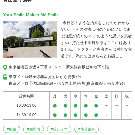
Your Smile Makes Me Smile
- 今日どのような治療をしたのかわから
ない。 - 今の治療は何のために？いつま
で治療が続くの？ そのような思いを患者
さんに持たせる歯科治療はここにはあり
ません。 ドクターと患者さんは対等な立
場です。私たちはきちんとお話しし、説
明し、治療の選択肢をご提案します。選
東京都港区赤坂４丁目９−２５　新東洋赤坂ビル地下１階
ぶのは患者さんです。 皆さんから選ばれ
る歯科医院であるために。 —「Your
東京メトロ銀座線赤坂見附駅から徒歩7分

Smile Makes Me Smile」あなたが笑え
東京メトロ千代田線(綾瀬－代々木上原)赤坂(東京都)駅から徒歩9分
ば、私も嬉しい—
診療時間
月
火
水
木
金
土
日
祝
10:00-13:00
14:30-19:00
#
虫歯
#
歯周病
#
親知らず
#
小児歯科