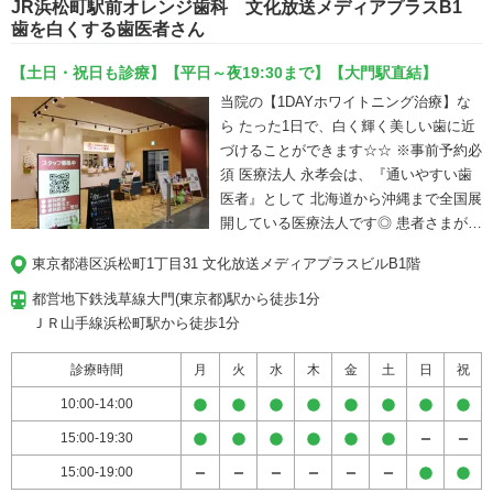
JR浜松町駅前オレンジ歯科 文化放送メディアプラスB1
歯を白くする歯医者さん
【土日・祝日も診療】【平日～夜19:30まで】【大門駅直結】
当院の【1DAYホワイトニング治療】な
ら たった1日で、白く輝く美しい歯に近
づけることができます☆☆ ※事前予約必
須 医療法人 永孝会は、『通いやすい歯
医者』として 北海道から沖縄まで全国展
開している医療法人です◎ 患者さまが、
いつまでも健康で笑顔でいられるように
東京都港区浜松町1丁目31 文化放送メディアプラスビルB1階
最善の歯科治療をご提案しています。 ご
予約・ご相談は、いつでもお気軽にお問
都営地下鉄浅草線大門(東京都)駅から徒歩1分

い合わせください＾＾ ※自由診療ありま
ＪＲ山手線浜松町駅から徒歩1分
す。
診療時間
月
火
水
木
金
土
日
祝
10:00-14:00
15:00-19:30
15:00-19:00