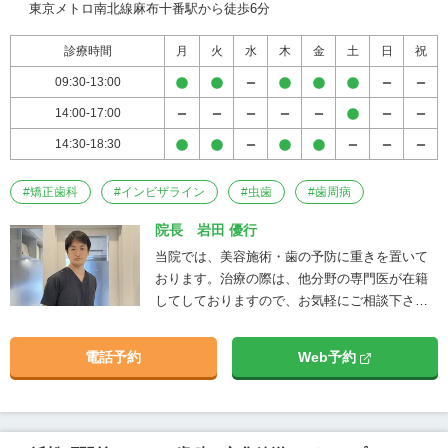
く根拠(データ)に基づいた治療を行うと
東京メトロ南北線麻布十番駅から徒歩6分
いうものです。 例えば、当院では治療は
すぐに始めるのではなくまず必ず検査を
診療時間
月
火
水
木
金
土
日
祝
行い、治療介入を必要最小限に抑えるこ
09:30-13:00
とを大事にしています。しかし患者様の
14:00-17:00
中には、すぐに治療介入を求める方もい
らっしゃるため、患者様の立場を理解し
14:30-18:30
ながら納得感をもって診療を行うために
対話をするように心がけています。 また
#
矯正歯科
#
インビザライン
#
虫歯
#
歯周病
当院では、精密な治療を行うための歯科
用顕微鏡(マイクロスコープ)や三次元の
院長 岩田 優行
立体的な画像を撮影できる歯科用CT、口
当院では、美容施術・歯の予防に重きを置いて
腔内を光学スキャンできるiTeroなど最新
おります。治療の際は、他分野の専門医が在籍
の機材を用意し、検査や診察に役立てて
してしておりますので、お気軽にご相談下さ
います。 また、インプラントや矯正を専
い。
門的に学んできた歯科医師に加え、歯周
電話予約
Web予約
病学会認定医、矯正歯科学会の認定医も
在籍し専門的な治療を行うことが可能で
す。 麻布エリア、赤羽橋エリアで歯のお
困りごとは、赤羽橋歯科・矯正歯科へ是
非ご相談ください。"