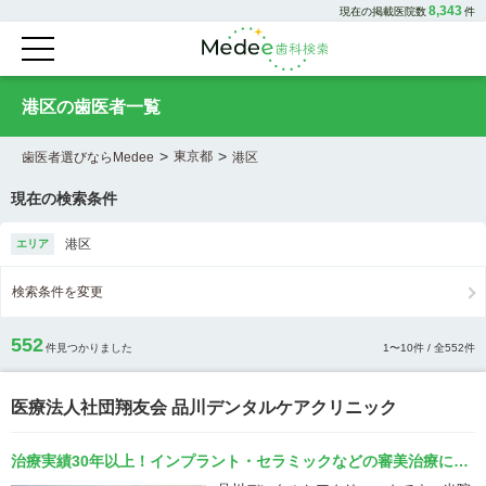
8,343
現在の掲載医院数
件
港区の歯医者一覧
>
>
東京都
歯医者選びならMedee
港区
現在の検索条件
港区
エリア
検索条件を変更
552
件見つかりました
1
〜
10
件 / 全
552
件
医療法人社団翔友会 品川デンタルケアクリニック
治療実績30年以上！インプラント・セラミックなどの審美治療に特