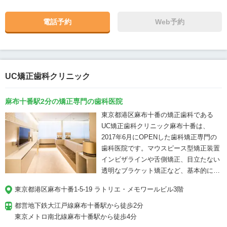
経つのは早いもので、その間、歯を抜かない矯
正や部分矯正やインビザラインなど新しい治療
電話予約
Web予約
を取り入れてきました。部分矯正専門医院のＹ
ｏｕ矯正歯科も8医院立ち上げました。 クリニ
ックが大きくなるにつれて、スタッフ教育の必
要性が高まり、社員レベル日本一を目指して頑
張っています。 「Ｙｏｕ矯正歯科があってよか
UC矯正歯科クリニック
った！」といっていただけるようスタッフ一同
頑張っていきますのでよろしくお願いいたしま
麻布十番駅2分の矯正専門の歯科医院
す。
東京都港区麻布十番の矯正歯科である
UC矯正歯科クリニック麻布十番は、
2017年6月にOPENした歯科矯正専門の
歯科医院です。マウスピース型矯正装置
インビザラインや舌側矯正、目立たない
透明なブラケット矯正など、基本的には
目立たない矯正装置を使用しています。
東京都港区麻布十番1-5-19 ラトリエ・メモワールビル3階
都営地下鉄大江戸線麻布十番駅から徒歩2分

東京メトロ南北線麻布十番駅から徒歩4分