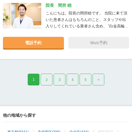
院長 間所 睦
こんにちは。院長の間所睦です。 当院に来て頂
いた患者さんはもちろんのこと、スタッフや出
入りしてくれている業者さん含め、 ”白金高輪矯
正歯科に関わった全ての人が幸せになって欲し
い”、そんな思いでこの病院を立ち上げました。
電話予約
Web予約
幸いなことに多くの素敵な方たちに支えられて
今日に至ってます。皆さんと共に、これからも
より理想的な病院をつくりあげていきたいと考
えてます。
1
2
3
4
5
>
他の地域から探す