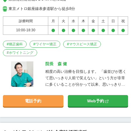
東京メトロ銀座線表参道駅から徒歩8分
診療時間
月
火
水
木
金
土
日
祝
10:00-18:30
#
矯正歯科
#
ワイヤー矯正
#
マウスピース矯正
#
ホワイトニング
院長 森 健
精度の高い治療を目指します。 「歯並びが悪く
て思いっきり人前で笑えない」という方が非常
に多くいることが分かって以来、思いっきり笑
えるようになって欲しい、と考え、前歯の部分
矯正を始めました。人の表情で一番魅力的なも
電話予約
Web予約
のは【笑顔】です。 「あなたの笑顔に対する価
値観を変えたい」あなた史上最高の笑顔に出逢
って欲しいです。良い笑顔で人生は確実に変わ
ります。良い笑顔は確実に人生を変えます。出
逢って下さったすべての方が自分らしい最高の