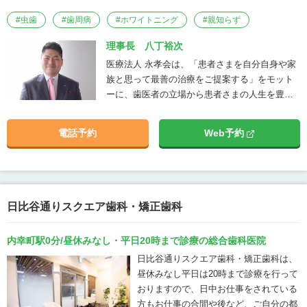
#
虫歯
#
歯周病
#
ホワイトニング
#
親知らず
理事長 八丁裕次
医療法人 永孝会は、「患者さまを自分自身や家
族と思って最善の治療をご提案する」をモット
ーに、歯医者の立場から患者さまの人生を豊か
にする最善かつ最良の治療やケアをスタッフ一
同でご提案します。 また、患者さまの身体に悪
電話予約
Web予約
い「銀歯（保険での歯科用金属）」の使用を、
法人全体で取りやめました。 より患者さまの身
体に配慮し、「患者さまを自分自身や家族と思
って最良の治療を提案する」法人・歯医者であ
り続けることをお約束します。
日比谷通りスクエア歯科・矯正歯科
内幸町駅0分/昼休みなし・平日20時まで診療の総合歯科医院
日比谷通りスクエア歯科・矯正歯科は、
昼休みなし平日は20時まで診療を行って
おりますので、日中お仕事をされている
方もお仕事の合間や後など、ご自分の都