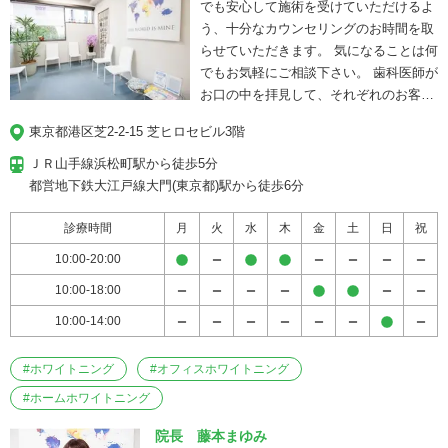
でも安心して施術を受けていただけるよ
う、十分なカウンセリングのお時間を取
らせていただきます。 気になることは何
でもお気軽にご相談下さい。 歯科医師が
お口の中を拝見して、それぞれのお客様
のご希望に合わせたアドバイスもさせて
東京都港区芝2-2-15 芝ヒロセビル3階
いただきます。
ＪＲ山手線浜松町駅から徒歩5分

都営地下鉄大江戸線大門(東京都)駅から徒歩6分
診療時間
月
火
水
木
金
土
日
祝
10:00-20:00
10:00-18:00
10:00-14:00
#
ホワイトニング
#
オフィスホワイトニング
#
ホームホワイトニング
院長 藤本まゆみ