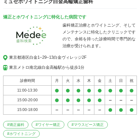
ミュゼホワイトニング白金高輪矯正歯科
笑顔になりますように全力を尽くします。
矯正とホワイトニングに特化した病院です
歯科矯正治療とホワイトニング、そして
メンテナンスに特化したクリニックです
ので、余裕を持った診療時間で専門的な
治療が受けられます。
東京都港区白金1−29−13白金ヴィレッジ2F
東京メトロ南北線白金高輪駅から徒歩1分
診療時間
月
火
水
木
金
土
日
祝
11:00-13:30
15:00-20:00
15:00-18:00
#
矯正歯科
#
ワイヤー矯正
#
マウスピース矯正
#
ホワイトニング