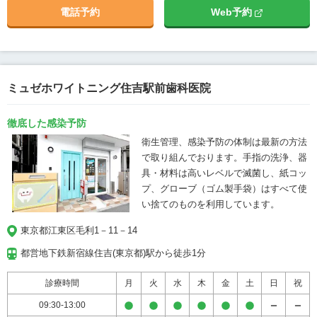
め、2015年4月より地元である東京下町亀戸に戻
電話予約
Web予約
りました。40年以上前より父が診療してきた、
続歯科医院を「つづき歯科医院」として リニュ
ーアルし、父と共に今まで以上に地域の皆様に
愛される医院を目指していきます。
ミュゼホワイトニング住吉駅前歯科医院
徹底した感染予防
衛生管理、感染予防の体制は最新の方法
で取り組んでおります。手指の洗浄、器
具・材料は高いレベルで滅菌し、紙コッ
プ、グローブ（ゴム製手袋）はすべて使
い捨てのものを利用しています。
東京都江東区毛利1－11－14
都営地下鉄新宿線住吉(東京都)駅から徒歩1分
診療時間
月
火
水
木
金
土
日
祝
09:30-13:00