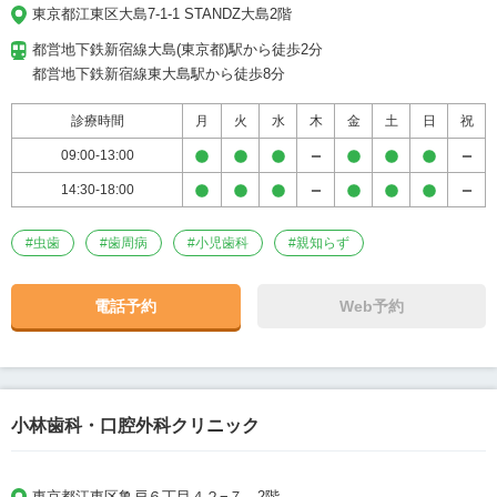
わゆる「心」の繋がりがあればこそ、十分な医
東京都江東区大島7-1-1 STANDZ大島2階
療が行えるものと実感しております。 当院で
都営地下鉄新宿線大島(東京都)駅から徒歩2分

は、患者様をただ治療するばかりではなく、治
都営地下鉄新宿線東大島駅から徒歩8分
療を通して体も心もより良くなることを最終目
的としています。 この方針を見失うことなく、
診療時間
月
火
水
木
金
土
日
祝
健康づくりの様々な提案を通して、さらなる貢
献をしてまいりたいと考えております。
09:00-13:00
14:30-18:00
#
虫歯
#
歯周病
#
小児歯科
#
親知らず
電話予約
Web予約
小林歯科・口腔外科クリニック
東京都江東区亀戸６丁目４２−７　2階