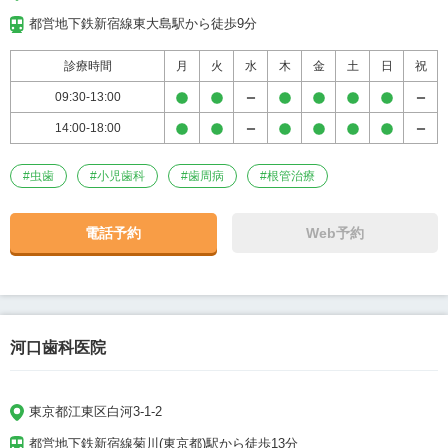
都営地下鉄新宿線東大島駅から徒歩9分
診療時間
月
火
水
木
金
土
日
祝
09:30-13:00
14:00-18:00
#
虫歯
#
小児歯科
#
歯周病
#
根管治療
電話予約
Web予約
河口歯科医院
東京都江東区白河3-1-2
都営地下鉄新宿線菊川(東京都)駅から徒歩13分
