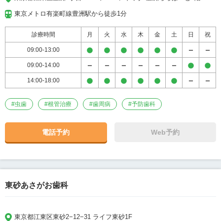
東京メトロ有楽町線豊洲駅から徒歩1分
診療時間
月
火
水
木
金
土
日
祝
09:00-13:00
09:00-14:00
14:00-18:00
#
虫歯
#
根管治療
#
歯周病
#
予防歯科
電話予約
Web予約
東砂あさがお歯科
東京都江東区東砂2−12−31 ライフ東砂1F