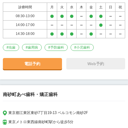
診療時間
月
火
水
木
金
土
日
祝
08:30-13:00
14:00-17:00
14:30-18:00
#
虫歯
#
歯周病
#
予防歯科
#
小児歯科
電話予約
Web予約
南砂町あべ歯科・矯正歯科
東京都江東区東砂7丁目19-13 ベルコモン南砂2F
東京メトロ東西線南砂町駅から徒歩5分