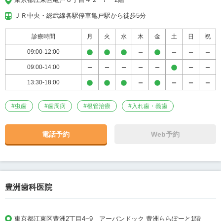
ＪＲ中央・総武線各駅停車亀戸駅から徒歩5分
診療時間
月
火
水
木
金
土
日
祝
09:00-12:00
09:00-14:00
13:30-18:00
#
虫歯
#
歯周病
#
根管治療
#
入れ歯・義歯
電話予約
Web予約
豊洲歯科医院
東京都江東区豊洲2丁目4−9　アーバンドック 豊洲ららぽーと1階