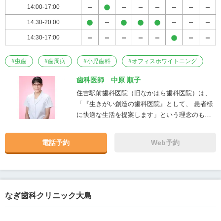
14:00-17:00
14:30-20:00
14:30-17:00
#
虫歯
#
歯周病
#
小児歯科
#
オフィスホワイトニング
歯科医師 中原 順子
住吉駅前歯科医院（旧なかはら歯科医院）は、
「『生きがい創造の歯科医院』として、 患者様
に快適な生活を提案します」という理念のも
と、患者様の健康づくりのお手伝いを進めてま
いりました。 現代のムシ歯や歯周病に対する知
電話予約
Web予約
識や理解においては、昔と比べものにならない
ほど高まり、歯科および医療界の流れ、患者様
の医療に対するニーズは目に見えて変わってき
ています。 一方、どのように変化しても決して
変わってはいけないものがあります。それは
なぎ歯科クリニック大島
「心」です。医療とは単なる学問や技術ばかり
でなく、より大切なものは「良き信頼関係」い