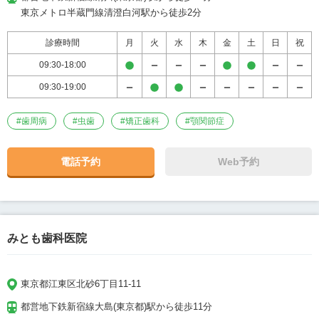
東京メトロ半蔵門線清澄白河駅から徒歩2分
診療時間
月
火
水
木
金
土
日
祝
09:30-18:00
09:30-19:00
#
歯周病
#
虫歯
#
矯正歯科
#
顎関節症
電話予約
Web予約
みとも歯科医院
東京都江東区北砂6丁目11-11
都営地下鉄新宿線大島(東京都)駅から徒歩11分