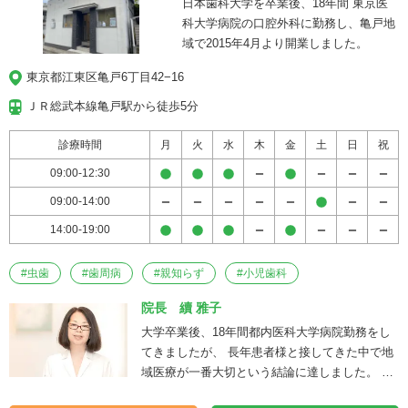
日本歯科大学を卒業後、18年間 東京医
科大学病院の口腔外科に勤務し、亀戸地
域で2015年4月より開業しました。
東京都江東区亀戸6丁目42−16
ＪＲ総武本線亀戸駅から徒歩5分
診療時間
月
火
水
木
金
土
日
祝
09:00-12:30
09:00-14:00
14:00-19:00
#
虫歯
#
歯周病
#
親知らず
#
小児歯科
院長 續 雅子
大学卒業後、18年間都内医科大学病院勤務をし
てきましたが、 長年患者様と接してきた中で地
域医療が一番大切という結論に達しました。 地
元に根付いた医療に腰を据えて携わっていくた