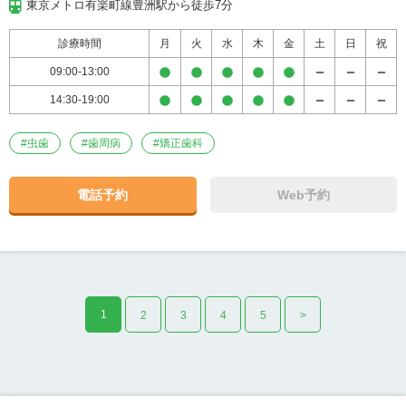
東京メトロ有楽町線豊洲駅から徒歩7分
診療時間
月
火
水
木
金
土
日
祝
09:00-13:00
14:30-19:00
#
虫歯
#
歯周病
#
矯正歯科
電話予約
Web予約
1
2
3
4
5
>