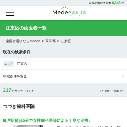
8,343
現在の掲載医院数
件
江東区の歯医者一覧
>
>
東京都
歯医者選びならMedee
江東区
現在の検索条件
江東区
エリア
検索条件を変更
317
件見つかりました
1
〜
10
件 / 全
317
件
つづき歯科医院
亀戸駅徒歩5分で女性歯科医師による丁寧な治療。