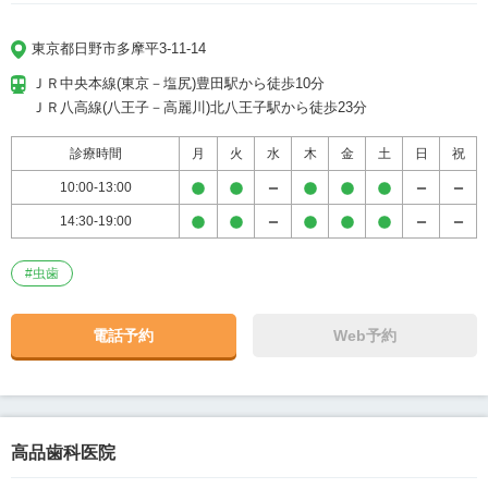
東京都日野市多摩平3-11-14
ＪＲ中央本線(東京－塩尻)豊田駅から徒歩10分

ＪＲ八高線(八王子－高麗川)北八王子駅から徒歩23分
診療時間
月
火
水
木
金
土
日
祝
10:00-13:00
14:30-19:00
#
虫歯
電話予約
Web予約
高品歯科医院