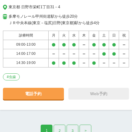
東京都 日野市栄町1丁目31－4
多摩モノレール甲州街道駅から徒歩20分

ＪＲ中央本線(東京－塩尻)日野(東京都)駅から徒歩4分
診療時間
月
火
水
木
金
土
日
祝
09:00-13:00
14:00-17:00
14:30-19:00
#
虫歯
電話予約
Web予約
1
2
3
>