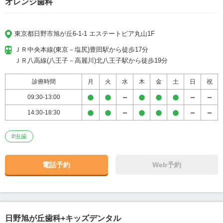
オレンジ歯科
東京都日野市旭が丘6-1-1 エステートピア丸山1F
ＪＲ中央本線(東京－塩尻)豊田駅から徒歩17分

ＪＲ八高線(八王子－高麗川)北八王子駅から徒歩19分
診療時間
月
火
水
木
金
土
日
祝
09:30-13:00
14:30-18:30
#
虫歯
電話予約
Web予約
日野旭が丘歯科+キッズデンタル