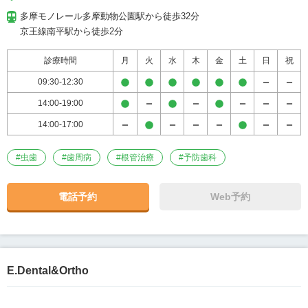
多摩モノレール多摩動物公園駅から徒歩32分

京王線南平駅から徒歩2分
診療時間
月
火
水
木
金
土
日
祝
09:30-12:30
14:00-19:00
14:00-17:00
#
虫歯
#
歯周病
#
根管治療
#
予防歯科
電話予約
Web予約
E.Dental&Ortho