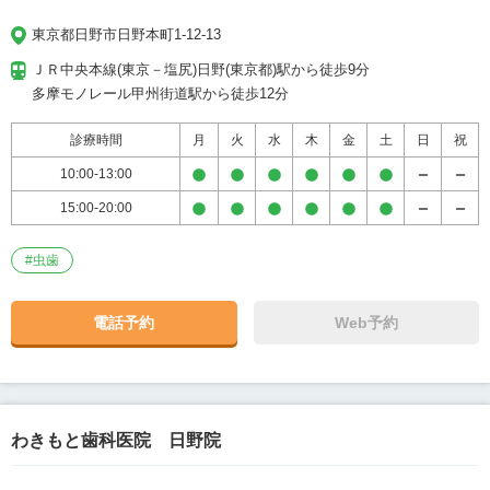
東京都日野市日野本町1-12-13
ＪＲ中央本線(東京－塩尻)日野(東京都)駅から徒歩9分

多摩モノレール甲州街道駅から徒歩12分
診療時間
月
火
水
木
金
土
日
祝
10:00-13:00
15:00-20:00
#
虫歯
電話予約
Web予約
わきもと歯科医院 日野院