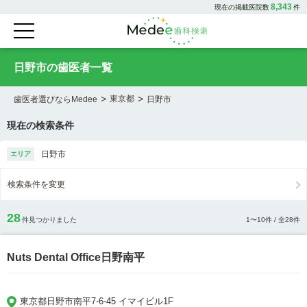
8,343
現在の掲載医院数
件
日野市の歯医者一覧
>
>
東京都
歯医者選びならMedee
日野市
現在の検索条件
日野市
エリア
検索条件を変更
28
件見つかりました
1
〜
10
件 / 全
28
件
Nuts Dental Office日野南平
東京都日野市南平7-6-45 イマイビル1F