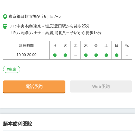
東京都日野市旭が丘6丁目7−5
ＪＲ中央本線(東京－塩尻)豊田駅から徒歩25分

ＪＲ八高線(八王子－高麗川)北八王子駅から徒歩15分
診療時間
月
火
水
木
金
土
日
祝
10:00-20:00
#
虫歯
電話予約
Web予約
藤本歯科医院