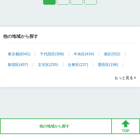
他の地域から探す
東京都
(
8341
)
千代田区
(
306
)
中央区
(
434
)
港区
(
552
)
新宿区
(
407
)
文京区
(
255
)
台東区
(
237
)
墨田区
(
196
)
江東区
(
317
)
品川区
(
361
)
目黒区
(
288
)
大田区
(
239
)
もっと見る
▼
世田谷区
(
790
)
渋谷区
(
424
)
中野区
(
250
)
杉並区
(
401
)
豊島区
(
320
)
北区
(
229
)
荒川区
(
128
)
板橋区
(
338
)
練馬区
(
445
)
足立区
(
389
)
葛飾区
(
267
)
江戸川区
(
306
)
八王子市
(
55
)
立川市
(
18
)
武蔵野市
(
50
)
三鷹市
(
24
)
他の地域から探す
青梅市
(
8
)
府中市
(
27
)
昭島市
(
5
)
調布市
(
39
)
TOP
Copyright © xscore, Inc. All Rights Reserved.
町田市
(
25
)
小金井市
(
28
)
小平市
(
2
)
日野市
(
28
)