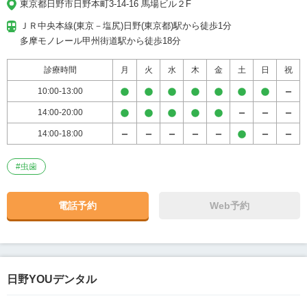
東京都日野市日野本町3-14-16 馬場ビル２F
ＪＲ中央本線(東京－塩尻)日野(東京都)駅から徒歩1分

多摩モノレール甲州街道駅から徒歩18分
診療時間
月
火
水
木
金
土
日
祝
10:00-13:00
14:00-20:00
14:00-18:00
#
虫歯
電話予約
Web予約
日野YOUデンタル