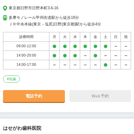
東京都日野市日野本町3-6-16
多摩モノレール甲州街道駅から徒歩18分

ＪＲ中央本線(東京－塩尻)日野(東京都)駅から徒歩4分
診療時間
月
火
水
木
金
土
日
祝
09:00-12:00
14:00-20:00
14:00-17:00
#
虫歯
電話予約
Web予約
はせがわ歯科医院