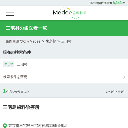
8,343
現在の掲載医院数
件
三宅村の歯医者一覧
>
>
東京都
歯医者選びならMedee
三宅村
現在の検索条件
三宅村
エリア
検索条件を変更
1
件見つかりました
1
〜
1
件 / 全
1
件
三宅島歯科診療所
東京都三宅島三宅村神着1168番地3