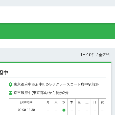
1
〜
10
件 / 全
27
件
府中
東京都府中市府中町2-5-8 グレースコート府中駅前1F
京王線府中(東京都)駅から徒歩2分
診療時間
月
火
水
木
金
土
日
祝
09:00-13:30