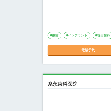
#
虫歯
#
インプラント
#
審美歯科
電話予約
糸永歯科医院