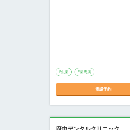
#
虫歯
#
歯周病
電話予約
府中デンタルクリニック