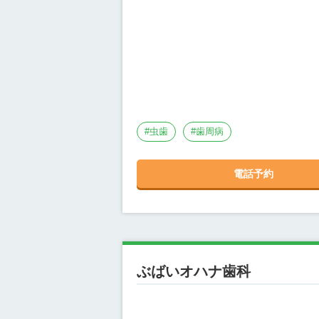
#
虫歯
#
歯周病
電話予約
ぶばいオハナ歯科