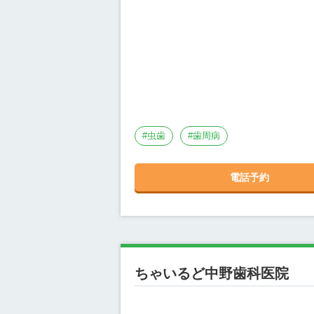
#
虫歯
#
歯周病
電話予約
ちゃいるど中野歯科医院