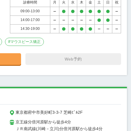
診療時間
月
火
水
木
金
土
日
祝
09:00-13:00
14:00-17:00
14:30-19:00
#
マウスピース矯正
Web予約
東京都府中市美好町3-3-7 芝崎ﾋﾞﾙ2F
京王線分倍河原駅から徒歩4分

ＪＲ南武線(川崎－立川)分倍河原駅から徒歩4分