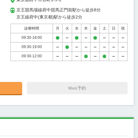
京王競馬場線府中競馬正門前駅から徒歩8分

京王線府中(東京都)駅から徒歩2分
診療時間
月
火
水
木
金
土
日
祝
09:30-18:00
09:30-19:00
09:30-12:00
Web予約