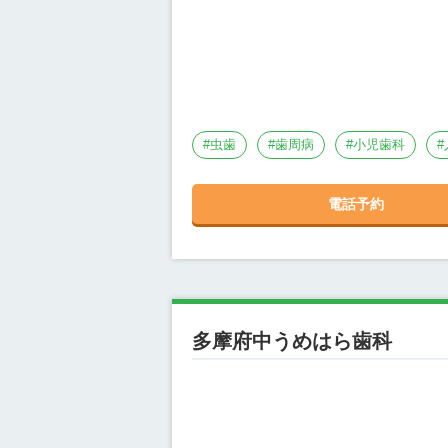
#
虫歯
#
歯周病
#
小児歯科
#
電話予約
多摩府中うめはら歯科