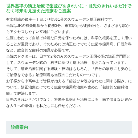
世界基準の矯正治療で歯並びをきれいに・目先のきれいさだけで
なく将来を見据えた治療をご提案
有楽町線の銀座一丁目より徒歩1分のスウェーデン矯正歯科です。
当院はJRの有楽町駅から徒歩3分、東京駅から徒歩8分と、さまざまな駅か
らアクセスしやすい立地にございます。
生涯にわたって自然で綺麗な口元を保つためには、科学的根拠を正しく用い
ることが重要であり、そのためには矯正だけでなく虫歯や歯周病、口腔外科
など、総合的な歯科の知識が必要です。
当院のドクターは、日本で2名のみのスウェーデン王国公認の矯正専門医と
して、スウェーデン式の「科学に基づく矯正治療」をおこなっています。
そして、矯正治療に関する経験・技術はもちろん、「自分の家族にも安心し
て治療をできる」治療環境も当院のこだわりの一つです。
お子様から中高年まで皆様が抱える「歯並びや咬み合わせに関する悩み」に
ついて、矯正治療だけでなく虫歯や歯周病治療を含めた「包括的な歯科治
療」で解決します。
目先のきれいさだけでなく、将来を見据えた治療による「歯で悩まない豊か
な人生への準備」を私たちにお任せください。
診療案内