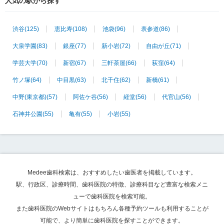
人気の駅から探す
渋谷
(125)
恵比寿
(108)
池袋
(96)
表参道
(86)
大泉学園
(83)
銀座
(77)
新小岩
(72)
自由が丘
(71)
学芸大学
(70)
新宿
(67)
三軒茶屋
(66)
荻窪
(64)
竹ノ塚
(64)
中目黒
(63)
北千住
(62)
新橋
(61)
中野(東京都)
(57)
阿佐ケ谷
(56)
経堂
(56)
代官山
(56)
石神井公園
(55)
亀有
(55)
小岩
(55)
Medee歯科検索は、おすすめしたい歯医者を掲載しています。
駅、行政区、診療時間、歯科医院の特徴、診療科目など豊富な検索メニ
ューで歯科医院を検索可能。
また歯科医院のWebサイトはもちろん各種予約ツールも利用することが
可能で、より簡単に歯科医院を探すことができます。