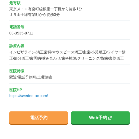
最寄駅
東京メトロ有楽町線銀座一丁目から徒歩1分

ＪＲ山手線有楽町から徒歩3分
電話番号
03-3535-8711
診療内容
インビザライン/矯正歯科/マウスピース矯正/虫歯/小児矯正/ワイヤー矯
正/部分矯正/歯周病/噛み合わせ/歯科検診/クリーニング/抜歯/裏側矯正
医院特徴
駅近/電話予約可/土曜診療
医院HP
https://sweden-oc.com/
電話予約
Web予約