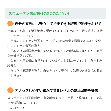
スウェーデン矯正歯科
の
3
つのこだわり
自分の家族にも安心して治療できる環境で皆様をお迎え
患者様に安心して矯正治療を受けていただくためにも、治療環境には特
にこだわっています。
・従来のレントゲン装置より約10分の1のX線量で撮影できるより安全
なレントゲン装置の導入。
・日本より歯科医療が進んでいるヨーロッパの新基準を満たした、高圧
蒸気滅菌器を設置。
・なるべく患者様に負担をかけないよう、特別にデザインして作られた
診察台。
こうした治療環境を整え、自信を持って安心して治療できる環境を整え
ております。
アクセスしやすい銀座で世界レベルの矯正治療を提供
スウェーデン矯正歯科は、有楽町線 銀座一丁目駅（6番出口）より徒歩
1分の場所にあります。
このほかにも、