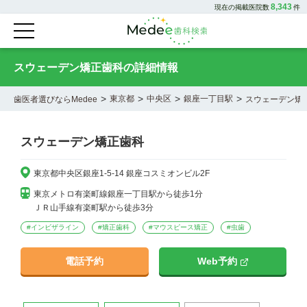
8,343
現在の掲載医院数
件
スウェーデン矯正歯科の詳細情報
>
>
>
>
東京都
中央区
銀座一丁目駅
歯医者選びならMedee
スウェーデン矯
スウェーデン矯正歯科
東京都中央区銀座1-5-14 銀座コスミオンビル2F
東京メトロ有楽町線銀座一丁目駅から徒歩1分

ＪＲ山手線有楽町駅から徒歩3分
#
インビザライン
#
矯正歯科
#
マウスピース矯正
#
虫歯
電話予約
Web予約