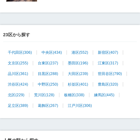
23区から探す
千代田区
(306)
中央区
(434)
港区
(552)
新宿区
(407)
文京区
(255)
台東区
(237)
墨田区
(196)
江東区
(317)
品川区
(361)
目黒区
(288)
大田区
(239)
世田谷区
(790)
渋谷区
(424)
中野区
(250)
杉並区
(401)
豊島区
(320)
北区
(229)
荒川区
(128)
板橋区
(338)
練馬区
(445)
足立区
(389)
葛飾区
(267)
江戸川区
(306)