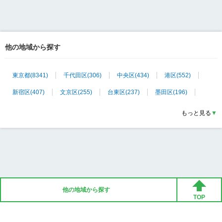
他の地域から探す
東京都
(
8341
)
千代田区
(
306
)
中央区
(
434
)
港区
(
552
)
新宿区
(
407
)
文京区
(
255
)
台東区
(
237
)
墨田区
(
196
)
江東区
(
317
)
品川区
(
361
)
目黒区
(
288
)
大田区
(
239
)
もっと見る
▼
世田谷区
(
790
)
渋谷区
(
424
)
中野区
(
250
)
杉並区
(
401
)
豊島区
(
320
)
北区
(
229
)
荒川区
(
128
)
板橋区
(
338
)
練馬区
(
445
)
足立区
(
389
)
葛飾区
(
267
)
江戸川区
(
306
)
八王子市
(
55
)
立川市
(
18
)
武蔵野市
(
50
)
三鷹市
(
24
)
他の地域から探す
青梅市
(
8
)
府中市
(
27
)
昭島市
(
5
)
調布市
(
39
)
TOP
Copyright © xscore, Inc. All Rights Reserved.
町田市
(
25
)
小金井市
(
28
)
小平市
(
2
)
日野市
(
28
)