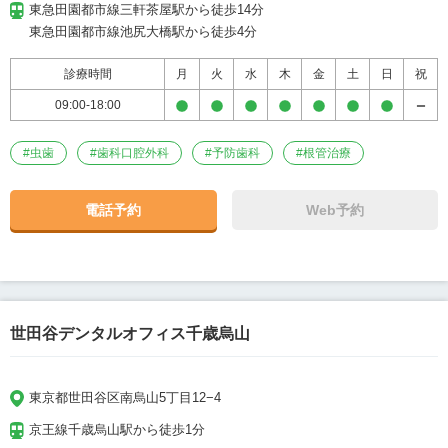
東急田園都市線三軒茶屋駅から徒歩14分

東急田園都市線池尻大橋駅から徒歩4分
診療時間
月
火
水
木
金
土
日
祝
09:00-18:00
#
虫歯
#
歯科口腔外科
#
予防歯科
#
根管治療
電話予約
Web予約
世田谷デンタルオフィス千歳烏山
東京都世田谷区南烏山5丁目12−4
京王線千歳烏山駅から徒歩1分