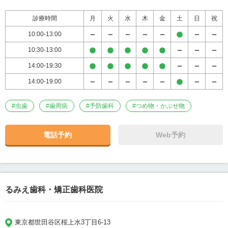
診療時間
月
火
水
木
金
土
日
祝
10:00-13:00
10:30-13:00
14:00-19:30
14:00-19:00
#
虫歯
#
歯周病
#
予防歯科
#
つめ物・かぶせ物
電話予約
Web予約
るみえ歯科・矯正歯科医院
東京都世田谷区桜上水3丁目6-13