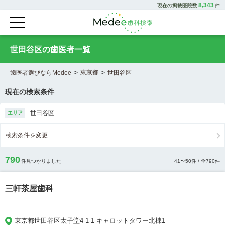
8,343
現在の掲載医院数
件
世田谷区の歯医者一覧
>
>
東京都
歯医者選びならMedee
世田谷区
現在の検索条件
世田谷区
エリア
検索条件を変更
790
件見つかりました
41
〜
50
件 / 全
790
件
三軒茶屋歯科
東京都世田谷区太子堂4-1-1 キャロットタワー北棟1