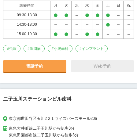
診療時間
月
火
水
木
金
土
日
祝
09:30-13:30
14:30-18:00
15:00-19:30
#
虫歯
#
歯周病
#
小児歯科
#
インプラント
電話予約
Web予約
二子玉川ステーションビル歯科
東京都世田谷区玉川2-2-1 ライズバーズモール206
東急大井町線二子玉川駅から徒歩3分

東急田園都市線二子玉川駅から徒歩3分