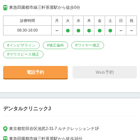
東急田園都市線三軒茶屋駅から徒歩0分
診療時間
月
火
水
木
金
土
日
祝
08:30-18:00
#
インビザライン
#
矯正歯科
#
ワイヤー矯正
#
マウスピース矯正
電話予約
Web予約
デンタルクリニックJ
東京都世田谷区池尻2-31-7 ルナクレッシェンテ1F
東急田園都市線三軒茶屋駅から徒歩16分
