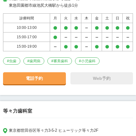
東急田園都市線池尻大橋駅から徒歩1分
診療時間
月
火
水
木
金
土
日
祝
10:00-13:00
15:00-17:00
15:00-19:00
#
虫歯
#
歯周病
#
審美歯科
#
小児歯科
電話予約
Web予約
等々力歯科室
東京都世田谷区等々力3-5-2 ヒューリック等々力2F