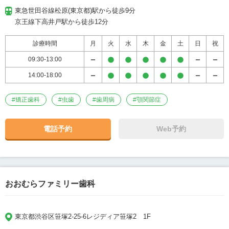
東急世田谷線松原(東京都)駅から徒歩9分

京王線下高井戸駅から徒歩12分
診療時間
月
火
水
木
金
土
日
祝
09:30-13:00
14:00-18:00
#
矯正歯科
#
虫歯
#
歯周病
#
顎関節症
電話予約
Web予約
おおむらファミリー歯科
東京都渋谷区笹塚2-25-6レジディア笹塚2　1F