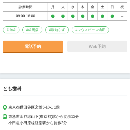
診療時間
月
火
水
木
金
土
日
祝
09:00-18:00
#
虫歯
#
歯周病
#
親知らず
#
マウスピース矯正
電話予約
Web予約
とも歯科
東京都世田谷区宮坂3-18-1 1階
東急世田谷線山下(東京都)駅から徒歩13分

小田急小田原線経堂駅から徒歩2分