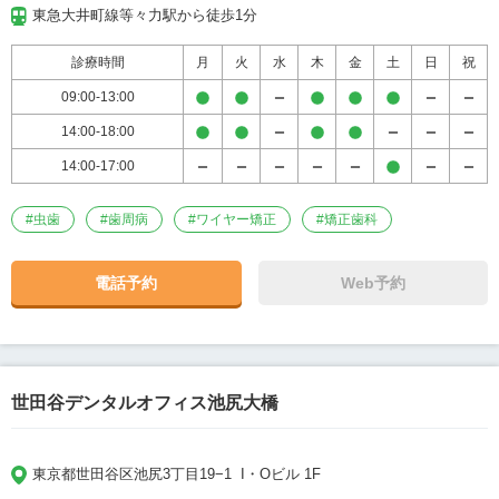
東急大井町線等々力駅から徒歩1分
診療時間
月
火
水
木
金
土
日
祝
09:00-13:00
14:00-18:00
14:00-17:00
#
虫歯
#
歯周病
#
ワイヤー矯正
#
矯正歯科
電話予約
Web予約
世田谷デンタルオフィス池尻大橋
東京都世田谷区池尻3丁目19−1  I・Oビル 1F