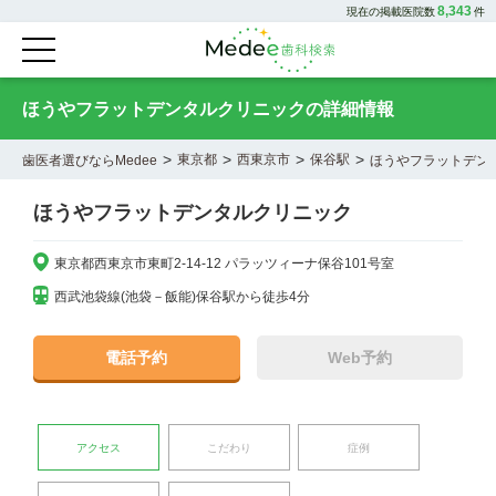
8,343
現在の掲載医院数
件
ほうやフラットデンタルクリニックの詳細情報
>
>
>
>
東京都
西東京市
保谷駅
歯医者選びならMedee
ほうやフラットデン
ほうやフラットデンタルクリニック
東京都西東京市東町2-14-12 パラッツィーナ保谷101号室
西武池袋線(池袋－飯能)保谷駅から徒歩4分
電話予約
Web予約
アクセス
こだわり
症例