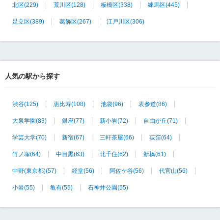
北区
(229)
荒川区
(128)
板橋区
(338)
練馬区
(445)
足立区
(389)
葛飾区
(267)
江戸川区
(306)
人気の駅から探す
渋谷
(125)
恵比寿
(108)
池袋
(96)
表参道
(86)
大泉学園
(83)
銀座
(77)
新小岩
(72)
自由が丘
(71)
学芸大学
(70)
新宿
(67)
三軒茶屋
(66)
荻窪
(64)
竹ノ塚
(64)
中目黒
(63)
北千住
(62)
新橋
(61)
中野(東京都)
(57)
経堂
(56)
阿佐ケ谷
(56)
代官山
(56)
小岩
(55)
亀有
(55)
石神井公園
(55)