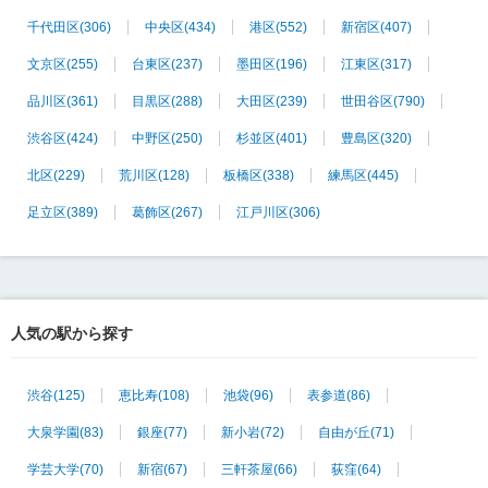
千代田区
(306)
中央区
(434)
港区
(552)
新宿区
(407)
文京区
(255)
台東区
(237)
墨田区
(196)
江東区
(317)
品川区
(361)
目黒区
(288)
大田区
(239)
世田谷区
(790)
渋谷区
(424)
中野区
(250)
杉並区
(401)
豊島区
(320)
北区
(229)
荒川区
(128)
板橋区
(338)
練馬区
(445)
足立区
(389)
葛飾区
(267)
江戸川区
(306)
人気の駅から探す
渋谷
(125)
恵比寿
(108)
池袋
(96)
表参道
(86)
大泉学園
(83)
銀座
(77)
新小岩
(72)
自由が丘
(71)
学芸大学
(70)
新宿
(67)
三軒茶屋
(66)
荻窪
(64)