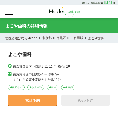
8,343
現在の掲載医院数
件
よこや歯科の詳細情報
>
>
>
>
東京都
目黒区
中目黒駅
歯医者選びならMedee
よこや歯科
よこや歯科
東京都目黒区中目黒1-11-12 手塚ビル2F
東急東横線中目黒駅から徒歩7分

ＪＲ山手線恵比寿駅から徒歩11分
#
親知らず
#
小児歯科
#
虫歯
#
歯周病
電話予約
Web予約