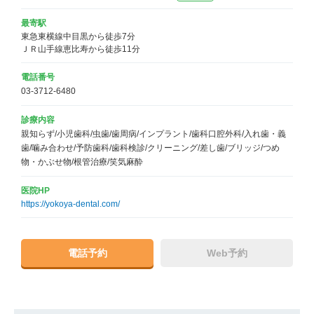
最寄駅
東急東横線中目黒から徒歩7分

ＪＲ山手線恵比寿から徒歩11分
電話番号
03-3712-6480
診療内容
親知らず/小児歯科/虫歯/歯周病/インプラント/歯科口腔外科/入れ歯・義
歯/噛み合わせ/予防歯科/歯科検診/クリーニング/差し歯/ブリッジ/つめ
物・かぶせ物/根管治療/笑気麻酔
医院HP
https://yokoya-dental.com/
電話予約
Web予約