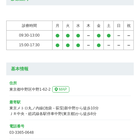
診療時間
月
火
水
木
金
土
日
祝
09:30-13:00
15:00-17:30
基本情報
住所
東京都中野区中野1-62-2
MAP
最寄駅
東京メトロ丸ノ内線(池袋－荻窪)新中野から徒歩10分

ＪＲ中央・総武線各駅停車中野(東京都)から徒歩8分
電話番号
03-3365-0648