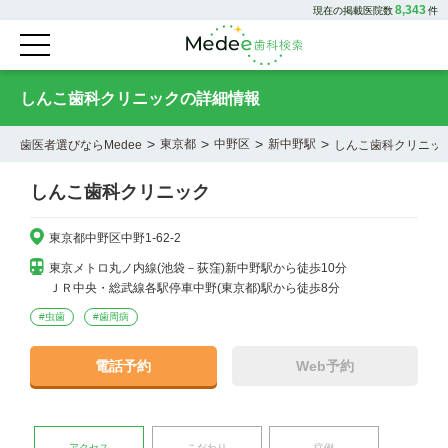
8,343
現在の掲載医院数
件
しんこ歯科クリニックの詳細情報
>
>
>
>
東京都
中野区
新中野駅
歯医者選びならMedee
しんこ歯科クリニッ
しんこ歯科クリニック
東京都中野区中野1-62-2
東京メトロ丸ノ内線(池袋－荻窪)新中野駅から徒歩10分

ＪＲ中央・総武線各駅停車中野(東京都)駅から徒歩8分
#
虫歯
#
歯周病
電話予約
Web予約
アクセス
こだわり
症例