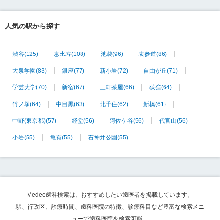
人気の駅から探す
渋谷
(125)
恵比寿
(108)
池袋
(96)
表参道
(86)
大泉学園
(83)
銀座
(77)
新小岩
(72)
自由が丘
(71)
学芸大学
(70)
新宿
(67)
三軒茶屋
(66)
荻窪
(64)
竹ノ塚
(64)
中目黒
(63)
北千住
(62)
新橋
(61)
中野(東京都)
(57)
経堂
(56)
阿佐ケ谷
(56)
代官山
(56)
小岩
(55)
亀有
(55)
石神井公園
(55)
Medee歯科検索は、おすすめしたい歯医者を掲載しています。
駅、行政区、診療時間、歯科医院の特徴、診療科目など豊富な検索メニ
ューで歯科医院を検索可能。