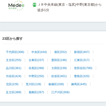
ＪＲ中央本線(東京－塩尻)中野(東京都)から
23区から探す
千代田区
(306)
中央区
(434)
港区
(552)
新宿区
(407)
文京区
(255)
台東区
(237)
墨田区
(196)
江東区
(317)
品川区
(361)
目黒区
(288)
大田区
(239)
世田谷区
(790)
渋谷区
(424)
中野区
(250)
杉並区
(401)
豊島区
(320)
北区
(229)
荒川区
(128)
板橋区
(338)
練馬区
(445)
足立区
(389)
葛飾区
(267)
江戸川区
(306)