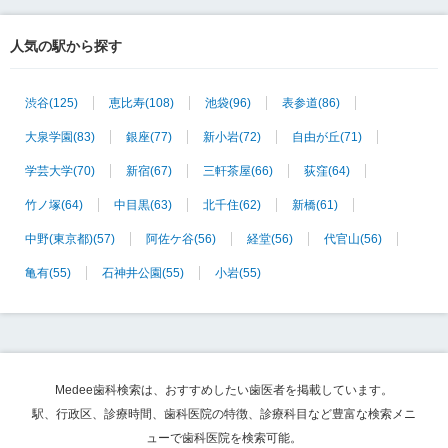
人気の駅から探す
渋谷
(125)
恵比寿
(108)
池袋
(96)
表参道
(86)
大泉学園
(83)
銀座
(77)
新小岩
(72)
自由が丘
(71)
学芸大学
(70)
新宿
(67)
三軒茶屋
(66)
荻窪
(64)
竹ノ塚
(64)
中目黒
(63)
北千住
(62)
新橋
(61)
中野(東京都)
(57)
阿佐ケ谷
(56)
経堂
(56)
代官山
(56)
亀有
(55)
石神井公園
(55)
小岩
(55)
Medee歯科検索は、おすすめしたい歯医者を掲載しています。
駅、行政区、診療時間、歯科医院の特徴、診療科目など豊富な検索メニ
ューで歯科医院を検索可能。