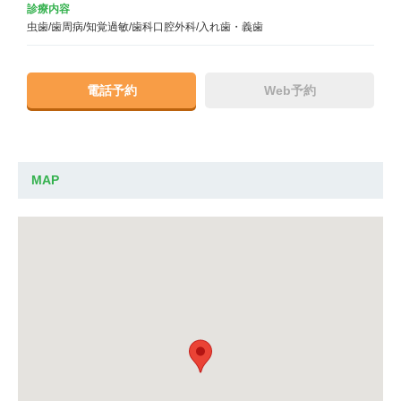
診療内容
虫歯/歯周病/知覚過敏/歯科口腔外科/入れ歯・義歯
電話予約
Web予約
MAP