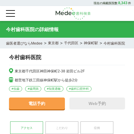
8,343
現在の掲載医院数
件
今村歯科医院の詳細情報
>
>
>
>
東京都
千代田区
神保町駅
歯医者選びならMedee
今村歯科医院
今村歯科医院
東京都千代田区神田神保町2-38 岩田ビル2F
都営地下鉄三田線神保町駅から徒歩2分
#
虫歯
#
歯周病
#
知覚過敏
#
歯科口腔外科
電話予約
Web予約
アクセス
こだわり
症例