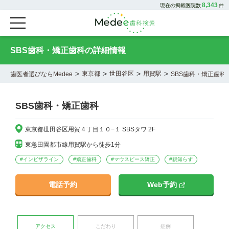
8,343
現在の掲載医院数
件
SBS歯科・矯正歯科の詳細情報
>
>
>
>
東京都
世田谷区
用賀駅
歯医者選びならMedee
SBS歯科・矯正歯科
SBS歯科・矯正歯科
東京都世田谷区用賀４丁目１０−１ SBSタワ 2F
東急田園都市線用賀駅から徒歩1分
#
インビザライン
#
矯正歯科
#
マウスピース矯正
#
親知らず
電話予約
Web予約
アクセス
こだわり
症例