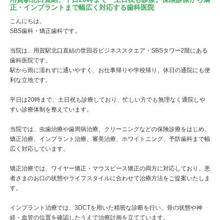
正・インプラントまで幅広く対応する歯科医院
こんにちは。
SBS歯科・矯正歯科です。
当院は、用賀駅北口直結の世田谷ビジネススクエア・SBSタワー2階にある
歯科医院です。
駅から雨に濡れずに通いやすく、お仕事帰りや学校帰り、休日の通院にも便
利な立地です。
平日は20時まで、土日祝も診療しており、忙しい方でも無理なく通院しや
すい診療体制を整えています。
当院では、虫歯治療や歯周病治療、クリーニングなどの保険診療をはじめ、
矯正治療、インプラント治療、審美治療、ホワイトニング、予防歯科まで幅
広く対応しています。
矯正治療では、ワイヤー矯正・マウスピース矯正の両方に対応しており、患
者さまのお口の状態やライフスタイルに合わせて治療方法をご提案いたしま
す。
インプラント治療では、3DCTを用いた精密な診断を行い、骨の状態や神
経・血管の位置を確認したうえで治療計画を立てています。