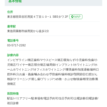
基本情報
住所
東京都世田谷区用賀４丁目１０−１ SBSタワ 2F
MAP
最寄駅
東急田園都市線用賀から徒歩1分
電話番号
03-5717-2282
診療内容
インビザライン/矯正歯科/マウスピース矯正/親知らず/小児歯科/虫歯/小
児矯正/ワイヤー矯正/部分矯正/歯周病/インプラント/ホワイトニング/ホ
ームホワイトニング/オフィスホワイトニング/審美歯科/知覚過敏/歯科口
腔外科/入れ歯・義歯/噛み合わせ/予防歯科/歯科検診/顎関節症/口腔がん
検診/クリーニング/差し歯/ブリッジ/つめ物・かぶせ物/抜歯/根管治療/裏
側矯正
医院特徴
駅近/バリアフリー/駐車場有/電話予約可/当日予約可/土曜診療/日曜診療/
祝日診療