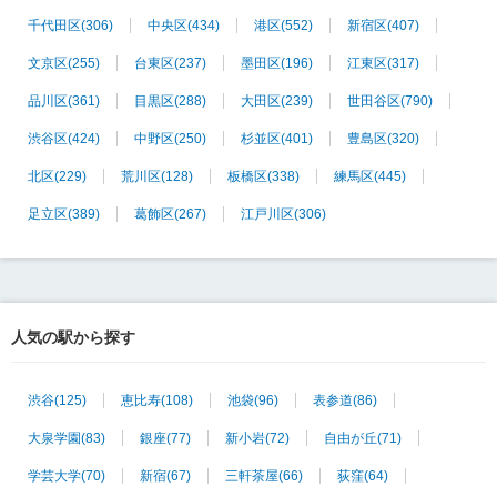
千代田区
(306)
中央区
(434)
港区
(552)
新宿区
(407)
文京区
(255)
台東区
(237)
墨田区
(196)
江東区
(317)
品川区
(361)
目黒区
(288)
大田区
(239)
世田谷区
(790)
渋谷区
(424)
中野区
(250)
杉並区
(401)
豊島区
(320)
北区
(229)
荒川区
(128)
板橋区
(338)
練馬区
(445)
足立区
(389)
葛飾区
(267)
江戸川区
(306)
人気の駅から探す
渋谷
(125)
恵比寿
(108)
池袋
(96)
表参道
(86)
大泉学園
(83)
銀座
(77)
新小岩
(72)
自由が丘
(71)
学芸大学
(70)
新宿
(67)
三軒茶屋
(66)
荻窪
(64)