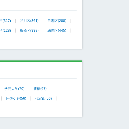
区
(317)
品川区
(361)
目黒区
(288)
区
(128)
板橋区
(338)
練馬区
(445)
学芸大学
(70)
新宿
(67)
阿佐ケ谷
(56)
代官山
(56)