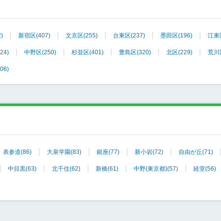
2)
新宿区
(407)
文京区
(255)
台東区
(237)
墨田区
(196)
江東
424)
中野区
(250)
杉並区
(401)
豊島区
(320)
北区
(229)
荒川
306)
表参道
(86)
大泉学園
(83)
銀座
(77)
新小岩
(72)
自由が丘
(71)
中目黒
(63)
北千住
(62)
新橋
(61)
中野(東京都)
(57)
経堂
(56)