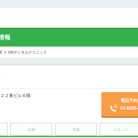
情報
>
駅
GNデンタルクリニック
ク
第２２東ビル６階
電話予約
03-6205
症例
写真
スタッフ