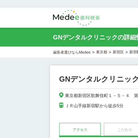
GNデンタルクリニックの詳細
>
>
>
東京都
新宿区
新宿
歯医者選びならMedee
GNデンタルクリニッ
東京都新宿区歌舞伎町１－５－４　
ＪＲ山手線新宿駅から徒歩5分
アクセス
こだわり