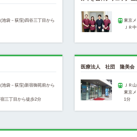
(池袋－荻窪)四谷三丁目から
医療法人 社団 隆美会
(池袋－荻窪)新宿御苑前から
東京メ