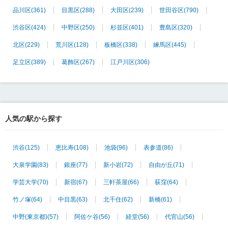
品川区
(361)
目黒区
(288)
大田区
(239)
世田谷区
(790)
渋谷区
(424)
中野区
(250)
杉並区
(401)
豊島区
(320)
北区
(229)
荒川区
(128)
板橋区
(338)
練馬区
(445)
足立区
(389)
葛飾区
(267)
江戸川区
(306)
人気の駅から探す
渋谷
(125)
恵比寿
(108)
池袋
(96)
表参道
(86)
大泉学園
(83)
銀座
(77)
新小岩
(72)
自由が丘
(71)
学芸大学
(70)
新宿
(67)
三軒茶屋
(66)
荻窪
(64)
竹ノ塚
(64)
中目黒
(63)
北千住
(62)
新橋
(61)
中野(東京都)
(57)
阿佐ケ谷
(56)
経堂
(56)
代官山
(56)