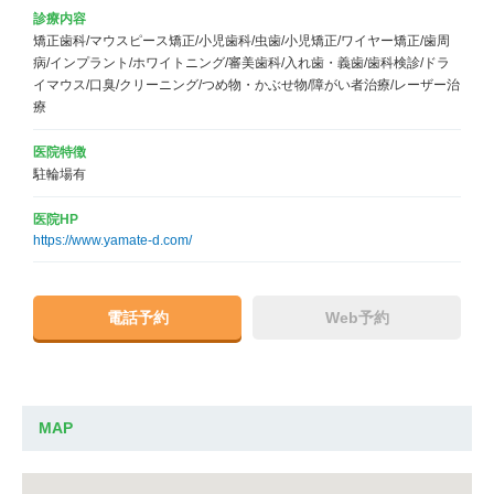
診療内容
矯正歯科/マウスピース矯正/小児歯科/虫歯/小児矯正/ワイヤー矯正/歯周
病/インプラント/ホワイトニング/審美歯科/入れ歯・義歯/歯科検診/ドラ
イマウス/口臭/クリーニング/つめ物・かぶせ物/障がい者治療/レーザー治
療
医院特徴
駐輪場有
医院HP
https://www.yamate-d.com/
電話予約
Web予約
MAP