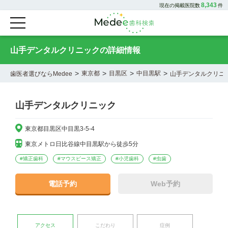
8,343
現在の掲載医院数
件
山手デンタルクリニックの詳細情報
>
>
>
>
東京都
目黒区
中目黒駅
歯医者選びならMedee
山手デンタルクリニ
山手デンタルクリニック
東京都目黒区中目黒3-5-4
東京メトロ日比谷線中目黒駅から徒歩5分
#
矯正歯科
#
マウスピース矯正
#
小児歯科
#
虫歯
電話予約
Web予約
アクセス
こだわり
症例