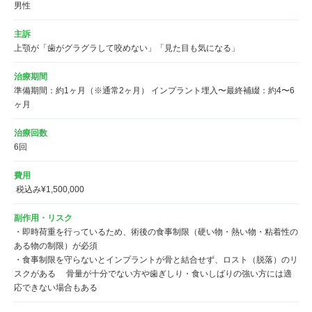
男性
主訴
上顎が「歯がグラグラして咬めない」「見た目も気になる」
治療期間
準備期間：約1ヶ月（※通常2ヶ月） インプラント埋入〜最終補綴：約4〜6
ヶ月
治療回数
6回
費用
 税込み¥1,500,000
副作用・リスク
・即時荷重を行っているため、術後の食事制限（硬い物・熱い物・粘着性の
ある物の制限）が必須 

・食事制限を守らないとインプラントが骨と結合せず、ロスト（脱落）のリ
スクがある 　骨量が十分でない方や歯ぎしり・食いしばりの強い方には適
応できない場合もある