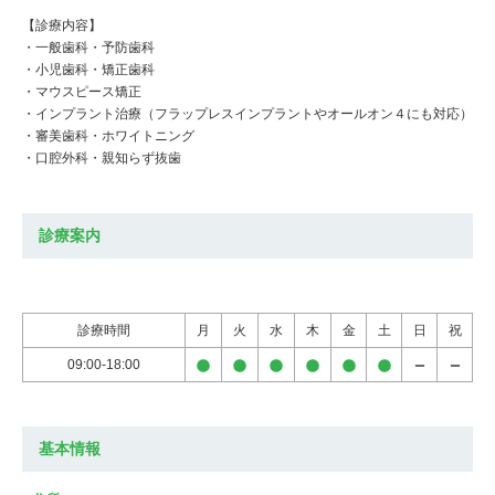
【診療内容】
・一般歯科・予防歯科
・小児歯科・矯正歯科
・マウスピース矯正
・インプラント治療（フラップレスインプラントやオールオン４にも対応）
・審美歯科・ホワイトニング
・口腔外科・親知らず抜歯
診療案内
診療時間
月
火
水
木
金
土
日
祝
09:00-18:00
基本情報