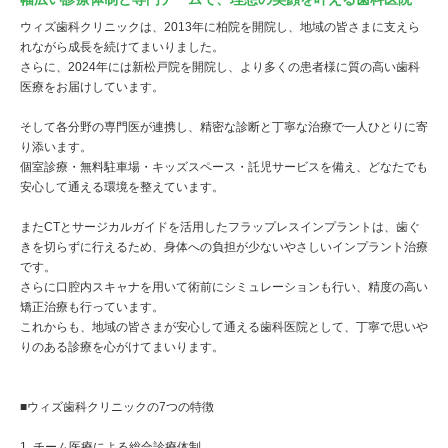
ウィズ歯科クリニックは、2013年に柏院を開院し、地域の皆さまに支えら
れながら成長を続けてまいりました。
さらに、2024年には新松戸院を開院し、より多くの患者様に質の高い歯科
医療をお届けしています。
そして各分野の専門医が連携し、精密な診断と丁寧な治療で一人ひとりに寄
り添います。
個室診療・無料駐車場・キッズスペース・託児サービスを備え、どなたでも
安心して通える環境を整えています。
またCTとサージカルガイドを活用したフラップレスインプラントは、歯ぐ
きを切らずに行えるため、身体への負担が少ないやさしいインプラント治療
です。
さらに口腔内スキャナを用いて術前にシミュレーションも行い、精度の高い
矯正治療も行っています。
これからも、地域の皆さまが安心して通える歯科医院として、丁寧で思いや
りのある診療を心がけてまいります。
■ウィズ歯科クリニックの7つの特徴
1. チーム医療による総合診療体制