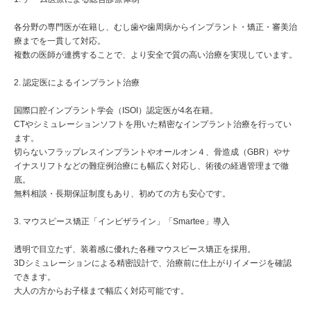
各分野の専門医が在籍し、むし歯や歯周病からインプラント・矯正・審美治
療までを一貫して対応。
複数の医師が連携することで、より安全で質の高い治療を実現しています。
2. 認定医によるインプラント治療
国際口腔インプラント学会（ISOI）認定医が4名在籍。
CTやシミュレーションソフトを用いた精密なインプラント治療を行ってい
ます。
切らないフラップレスインプラントやオールオン４、骨造成（GBR）やサ
イナスリフトなどの難症例治療にも幅広く対応し、術後の経過管理まで徹
底。
無料相談・長期保証制度もあり、初めての方も安心です。
3. マウスピース矯正「インビザライン」「Smartee」導入
透明で目立たず、装着感に優れた各種マウスピース矯正を採用。
3Dシミュレーションによる精密設計で、治療前に仕上がりイメージを確認
できます。
大人の方からお子様まで幅広く対応可能です。