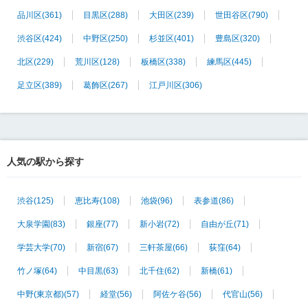
品川区
(361)
目黒区
(288)
大田区
(239)
世田谷区
(790)
渋谷区
(424)
中野区
(250)
杉並区
(401)
豊島区
(320)
北区
(229)
荒川区
(128)
板橋区
(338)
練馬区
(445)
足立区
(389)
葛飾区
(267)
江戸川区
(306)
人気の駅から探す
渋谷
(125)
恵比寿
(108)
池袋
(96)
表参道
(86)
大泉学園
(83)
銀座
(77)
新小岩
(72)
自由が丘
(71)
学芸大学
(70)
新宿
(67)
三軒茶屋
(66)
荻窪
(64)
竹ノ塚
(64)
中目黒
(63)
北千住
(62)
新橋
(61)
中野(東京都)
(57)
経堂
(56)
阿佐ケ谷
(56)
代官山
(56)