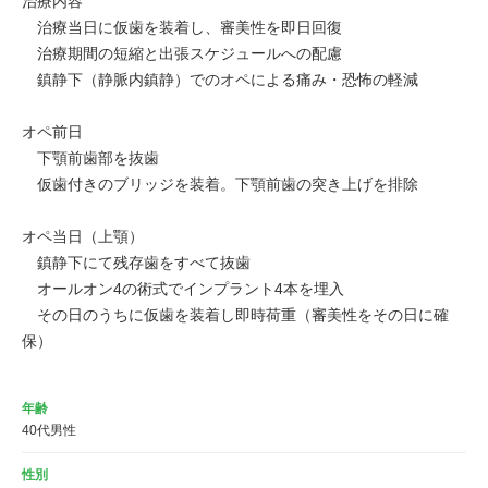
治療内容

　治療当日に仮歯を装着し、審美性を即日回復

　治療期間の短縮と出張スケジュールへの配慮

　鎮静下（静脈内鎮静）でのオペによる痛み・恐怖の軽減

オペ前日

　下顎前歯部を抜歯

　仮歯付きのブリッジを装着。下顎前歯の突き上げを排除

オペ当日（上顎）

　鎮静下にて残存歯をすべて抜歯

　オールオン4の術式でインプラント4本を埋入

　その日のうちに仮歯を装着し即時荷重（審美性をその日に確
保）
年齢
40代男性
性別