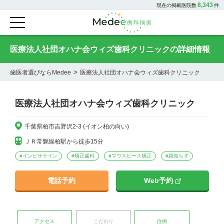
8,343
現在の掲載医院数
件
医療法人社団オハナ会ウィズ歯科クリニックの詳細情報
>
歯医者選びならMedee
医療法人社団オハナ会ウィズ歯科クリニック
医療法人社団オハナ会ウィズ歯科クリニック
千葉県柏市吉野沢2-3 (イオン柏の向い)
ＪＲ常磐線柏駅から徒歩15分
#
インビザライン
#
矯正歯科
#
マウスピース矯正
#
親知らず
電話予約
Web予約
アクセス
こだわり
症例