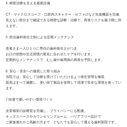
4. 精密治療を支える最新設備
CT・マイクロスコープ・口腔内スキャナー・セファロなど先進機器を完備
見えない部分まで確認できる精密な診断・治療で、再発リスクを最小限に抑
えます。
5. 担当歯科衛生士制による定期メンテナンス
患者さま一人ひとりに専任の歯科衛生士がつき、
お口の状態や生活習慣の変化に合わせたケアを行います。
定期的なメンテナンスで、むし歯や歯周病の再発を予防します。
6. 安心・安全への徹底した取り組み
当院では、安心して治療を受けていただけるよう衛生管理を徹底
器具はすべて滅菌し、使い捨て製品を使用して清潔で安全な環境を保ってい
ます。
7.快適で通いやすい環境づくり
全室個室の診療室を完備し、プライバシーにも配慮。
キッズスペースやカウンセリングルーム、バリアフリー設計で
ご家族連れやご高齢の方まで、どなたでも安心して通える歯科医院です。