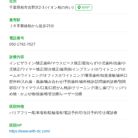
住所
千葉県柏市吉野沢2-3 (イオン柏の向い)
MAP
最寄駅
ＪＲ常磐線柏から徒歩15分
電話番号
050-1792-7027
診療内容
インビザライン/矯正歯科/マウスピース矯正/親知らず/小児歯科/虫歯/小
児矯正/ワイヤー矯正/部分矯正/歯周病/インプラント/ホワイトニング/ホ
ームホワイトニング/オフィスホワイトニング/審美歯科/知覚過敏/歯科口
腔外科/入れ歯・義歯/噛み合わせ/予防歯科/歯科検診/訪問歯科診療/顎関
節症/ドライマウス/口臭/口腔がん検診/クリーニング/差し歯/ブリッジ/つ
め物・かぶせ物/抜歯/根管治療/レーザー治療
医院特徴
バリアフリー/駐車場有/駐輪場有/電話予約可/当日予約可/土曜診療
医院HP
https://www.with-dc.com/