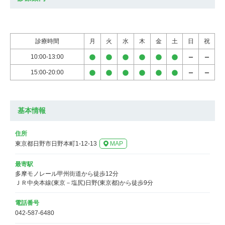
診療時間
月
火
水
木
金
土
日
祝
10:00-13:00
15:00-20:00
基本情報
住所
東京都日野市日野本町1-12-13
MAP
最寄駅
多摩モノレール甲州街道から徒歩12分

ＪＲ中央本線(東京－塩尻)日野(東京都)から徒歩9分
電話番号
042-587-6480