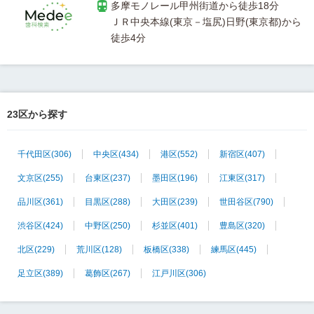
ＪＲ中央本線(東京－塩尻)日野(東京都)から
23区から探す
千代田区
(306)
中央区
(434)
港区
(552)
新宿区
(407)
文京区
(255)
台東区
(237)
墨田区
(196)
江東区
(317)
品川区
(361)
目黒区
(288)
大田区
(239)
世田谷区
(790)
渋谷区
(424)
中野区
(250)
杉並区
(401)
豊島区
(320)
北区
(229)
荒川区
(128)
板橋区
(338)
練馬区
(445)
足立区
(389)
葛飾区
(267)
江戸川区
(306)