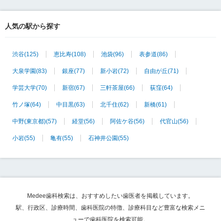
人気の駅から探す
渋谷
(125)
恵比寿
(108)
池袋
(96)
表参道
(86)
大泉学園
(83)
銀座
(77)
新小岩
(72)
自由が丘
(71)
学芸大学
(70)
新宿
(67)
三軒茶屋
(66)
荻窪
(64)
竹ノ塚
(64)
中目黒
(63)
北千住
(62)
新橋
(61)
中野(東京都)
(57)
経堂
(56)
阿佐ケ谷
(56)
代官山
(56)
小岩
(55)
亀有
(55)
石神井公園
(55)
Medee歯科検索は、おすすめしたい歯医者を掲載しています。
駅、行政区、診療時間、歯科医院の特徴、診療科目など豊富な検索メニ
ューで歯科医院を検索可能。