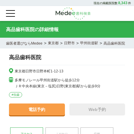
8,343
現在の掲載医院数
件
高品歯科医院の詳細情報
>
>
>
>
東京都
日野市
甲州街道駅
歯医者選びならMedee
高品歯科医院
高品歯科医院
東京都日野市日野本町1-12-13
多摩モノレール甲州街道駅から徒歩12分

ＪＲ中央本線(東京－塩尻)日野(東京都)駅から徒歩9分
#
虫歯
電話予約
Web予約
アクセス
こだわり
症例