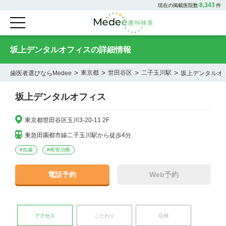
8,343
現在の掲載医院数
件
坂上デンタルオフィスの詳細情報
>
>
>
>
東京都
世田谷区
二子玉川駅
歯医者選びならMedee
坂上デンタルオ
坂上デンタルオフィス
東京都世田谷区玉川3-20-11 2F
東急田園都市線二子玉川駅から徒歩4分
#
虫歯
#
根管治療
電話予約
Web予約
アクセス
こだわり
症例