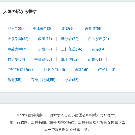
人気の駅から探す
渋谷
(125)
恵比寿
(108)
池袋
(96)
表参道
(86)
大泉学園
(83)
銀座
(77)
新小岩
(72)
自由が丘
(71)
学芸大学
(70)
新宿
(67)
三軒茶屋
(66)
荻窪
(64)
竹ノ塚
(64)
中目黒
(63)
北千住
(62)
新橋
(61)
中野(東京都)
(57)
阿佐ケ谷
(56)
経堂
(56)
代官山
(56)
亀有
(55)
石神井公園
(55)
小岩
(55)
Medee歯科検索は、おすすめしたい歯医者を掲載しています。
駅、行政区、診療時間、歯科医院の特徴、診療科目など豊富な検索メニ
ューで歯科医院を検索可能。