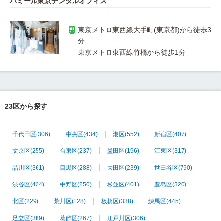
ハミール東京デンタルオフィス
東京メトロ東西線大手町(東京都)から徒歩3
23区から探す
千代田区
(306)
中央区
(434)
港区
(552)
新宿区
(407)
文京区
(255)
台東区
(237)
墨田区
(196)
江東区
(317)
品川区
(361)
目黒区
(288)
大田区
(239)
世田谷区
(790)
渋谷区
(424)
中野区
(250)
杉並区
(401)
豊島区
(320)
北区
(229)
荒川区
(128)
板橋区
(338)
練馬区
(445)
足立区
(389)
葛飾区
(267)
江戸川区
(306)