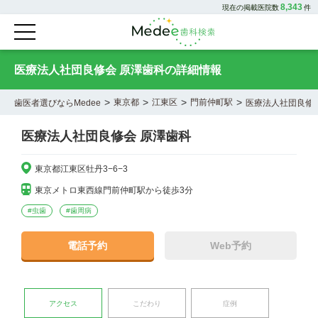
8,343
現在の掲載医院数
件
医療法人社団良修会 原澤歯科の詳細情報
>
>
>
>
東京都
江東区
門前仲町駅
歯医者選びならMedee
医療法人社団良修
医療法人社団良修会 原澤歯科
東京都江東区牡丹3−6−3
東京メトロ東西線門前仲町駅から徒歩3分
#
虫歯
#
歯周病
電話予約
Web予約
アクセス
こだわり
症例