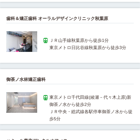
歯科＆矯正歯科 オーラルデザインクリニック秋葉原
御茶ノ水林矯正歯科
東京メトロ千代田線(綾瀬－代々木上原)新
ＪＲ中央・総武線各駅停車御茶ノ水から徒