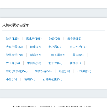
人気の駅から探す
渋谷
(125)
恵比寿
(108)
池袋
(96)
表参道
(86)
大泉学園
(83)
銀座
(77)
新小岩
(72)
自由が丘
(71)
学芸大学
(70)
新宿
(67)
三軒茶屋
(66)
荻窪
(64)
竹ノ塚
(64)
中目黒
(63)
北千住
(62)
新橋
(61)
中野(東京都)
(57)
阿佐ケ谷
(56)
経堂
(56)
代官山
(56)
小岩
(55)
亀有
(55)
石神井公園
(55)