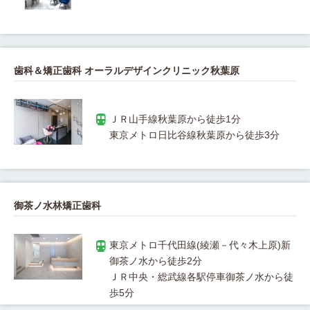
歯科＆矯正歯科 オーラルデザインクリニック秋葉原
御茶ノ水林矯正歯科
東京メトロ千代田線(綾瀬－代々木上原)新
ＪＲ中央・総武線各駅停車御茶ノ水から徒