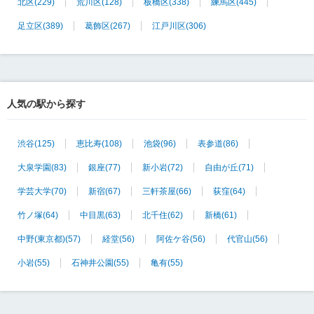
北区
(229)
荒川区
(128)
板橋区
(338)
練馬区
(445)
足立区
(389)
葛飾区
(267)
江戸川区
(306)
人気の駅から探す
渋谷
(125)
恵比寿
(108)
池袋
(96)
表参道
(86)
大泉学園
(83)
銀座
(77)
新小岩
(72)
自由が丘
(71)
学芸大学
(70)
新宿
(67)
三軒茶屋
(66)
荻窪
(64)
竹ノ塚
(64)
中目黒
(63)
北千住
(62)
新橋
(61)
中野(東京都)
(57)
経堂
(56)
阿佐ケ谷
(56)
代官山
(56)
小岩
(55)
石神井公園
(55)
亀有
(55)