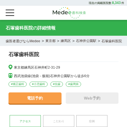
8,343
現在の掲載医院数
件
石塚歯科医院の詳細情報
>
>
>
>
東京都
練馬区
石神井公園駅
歯医者選びならMedee
石塚歯科医院
石塚歯科医院
東京都練馬区石神井町2-31-29
西武池袋線(池袋－飯能)石神井公園駅から徒歩6分
#
矯正歯科
#
小児歯科
#
虫歯
#
歯周病
電話予約
Web予約
アクセス
こだわり
症例