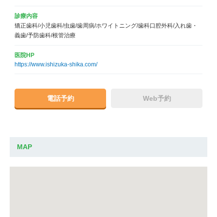
診療内容
矯正歯科/小児歯科/虫歯/歯周病/ホワイトニング/歯科口腔外科/入れ歯・
義歯/予防歯科/根管治療
医院HP
https://www.ishizuka-shika.com/
電話予約
Web予約
MAP