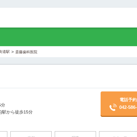
>
街道駅
斎藤歯科医院
電話予約
分

042-586
)駅から徒歩15分