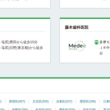
藤本歯科医院
塩尻)日野(東京都)から徒歩
ＪＲ中
2)
新宿区
(407)
文京区
(255)
台東区
(237)
墨田区
(196)
江東
424)
中野区
(250)
杉並区
(401)
豊島区
(320)
北区
(229)
荒川