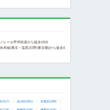
央本線(東京－塩尻)日野(東京都)から徒歩4
区
(317)
品川区
(361)
目黒区
(288)
区
(128)
板橋区
(338)
練馬区
(445)