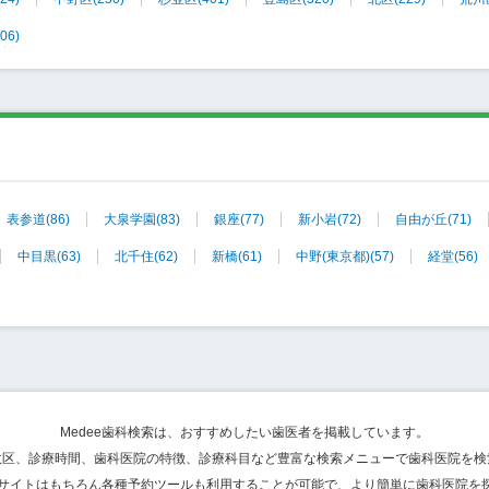
306)
表参道
(86)
大泉学園
(83)
銀座
(77)
新小岩
(72)
自由が丘
(71)
中目黒
(63)
北千住
(62)
新橋
(61)
中野(東京都)
(57)
経堂
(56)
Medee歯科検索は、おすすめしたい歯医者を掲載しています。
政区、診療時間、歯科医院の特徴、診療科目など豊富な検索メニューで歯科医院を検
bサイトはもちろん各種予約ツールも利用することが可能で、より簡単に歯科医院を