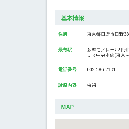
基本情報
住所
東京都日野市日野389-
最寄駅
多摩モノレール甲州街
ＪＲ中央本線(東京－
電話番号
042-586-2101
診療内容
虫歯
MAP