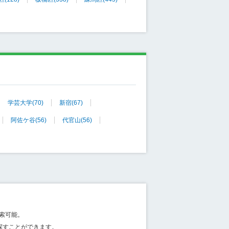
学芸大学
(70)
新宿
(67)
阿佐ケ谷
(56)
代官山
(56)
索可能。
探すことができます。