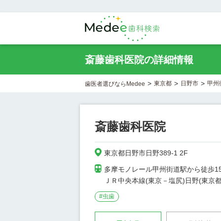
斎藤歯科医院の詳細情報
>
>
>
東京都
日野市
甲州
歯医者選びならMedee
斎藤歯科医院
東京都日野市日野389-1 2F
多摩モノレール甲州街道駅から徒歩15
ＪＲ中央本線(東京－塩尻)日野(東京都
#
虫歯