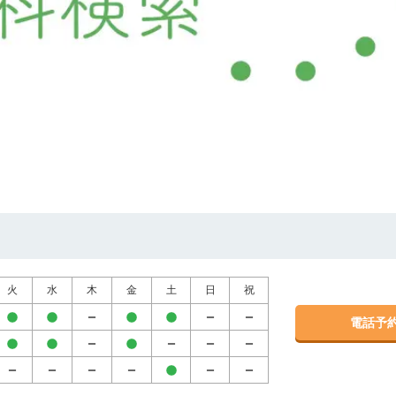
火
水
木
金
土
日
祝
電話予