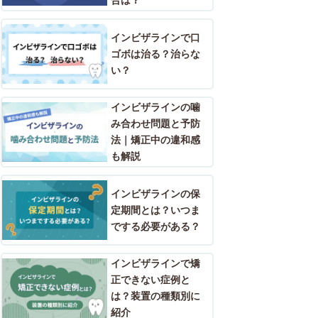
合は？
インビザラインで口
ゴボは治る？治らな
い？
インビザラインの噛
み合わせ問題と予防
法｜矯正中の違和感
も解説
インビザラインの保
定期間とは？いつま
でする必要がある？
インビザラインで矯
正できない症例と
は？装置の種類別に
紹介