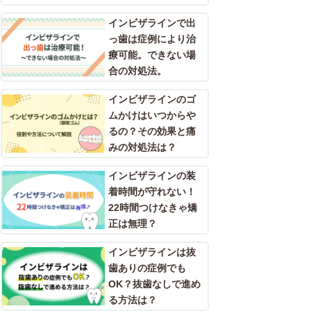
インビザラインで出
っ歯は症例により治
療可能。できない場
合の対処法。
インビザラインのゴ
ムかけはいつからや
るの？その効果と痛
みの対処法は？
インビザラインの装
着時間が守れない！
22時間つけなきゃ矯
正は無理？
インビザラインは抜
歯ありの症例でも
OK？抜歯なしで進め
る方法は？