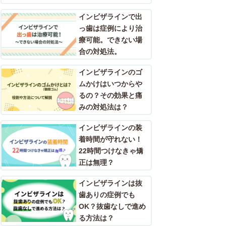
インビザラインで出
っ歯は症例により治
療可能。できない場
合の対処法。
インビザラインのゴ
ムかけはいつからや
るの？その効果と痛
みの対処法は？
インビザラインの装
着時間が守れない！
22時間つけなきゃ矯
正は無理？
インビザラインは抜
歯ありの症例でも
OK？抜歯なしで進め
る方法は？