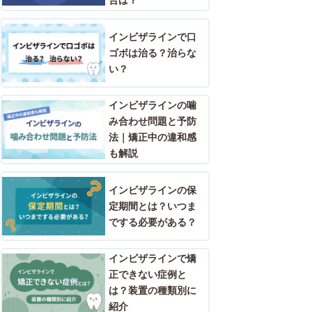
合は？
インビザラインで口
ゴボは治る？治らな
い？
インビザラインの噛
み合わせ問題と予防
法｜矯正中の違和感
も解説
インビザラインの保
定期間とは？いつま
でする必要がある？
インビザラインで矯
正できない症例と
は？装置の種類別に
紹介