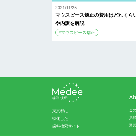
2021/11/25
マウスピース矯正の費用はどれくら
や内訳を解説
#
マウスピース矯正
Ab
こ
東京都に
掲
特化した
運
歯科検索サイト