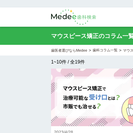
マウスピース矯正のコラム一
>
>
歯科コラム一覧
歯医者選びならMedee
マウ
1
~
10
件 / 全
19
件
2023/4/28