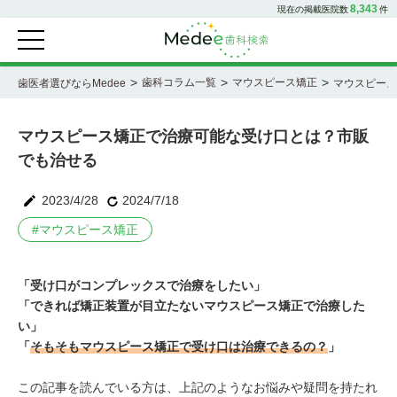
8,343
現在の掲載医院数
件
>
>
>
歯科コラム一覧
マウスピース矯正
歯医者選びならMedee
マウスピース
マウスピース矯正で治療可能な受け口とは？市販
でも治せる
2023/4/28
2024/7/18
#
マウスピース矯正
「受け口がコンプレックスで治療をしたい」
「できれば矯正装置が目立たないマウスピース矯正で治療した
い」
「
そもそもマウスピース矯正で受け口は治療できるの？
」
この記事を読んでいる方は、上記のようなお悩みや疑問を持たれ