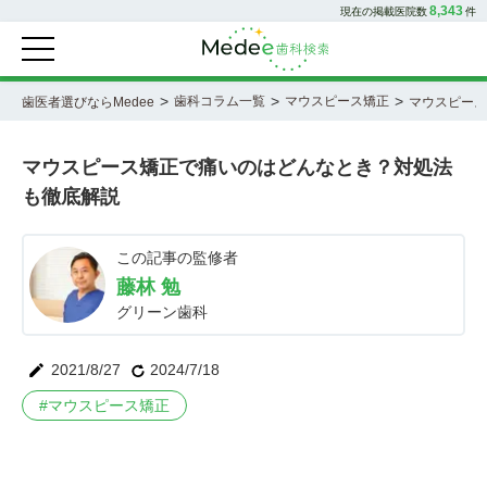
8,343
現在の掲載医院数
件
>
>
>
歯科コラム一覧
マウスピース矯正
歯医者選びならMedee
マウスピース
マウスピース矯正で痛いのはどんなとき？対処法
も徹底解説
この記事の監修者
藤林 勉
グリーン歯科
2021/8/27
2024/7/18
#
マウスピース矯正