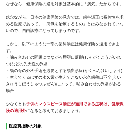
なぜなら、健康保険の適用対象は基本的に「病気」だからです。
残念ながら、日本の健康保険の見方では、歯科矯正は審美性を求
める医療であって、「病気を治療するもの」とはみなされていな
いので、自由診療になってしまうのです。
しかし、以下のような一部の歯科矯正は健康保険を適用できま
す。
・噛み合わせの問題につながる唇顎口蓋裂(しんがくこうがいれ
つ)などの先天性の異常
・顎の骨の外科手術を必要とする顎変形症(がくへんけいしょう)
・生えてくるはずの永久歯が生えてこない永久歯萌出不全(えい
きゅうしほうしゅつふぜん)によって、噛み合わせの異常がある
場合
少なくとも
子供のマウスピース矯正が適用できる症状は、健康保
険の適用外
になると考えておきましょう。
医療費控除の対象