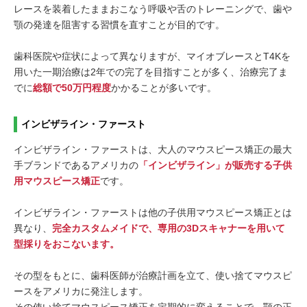
レースを装着したままおこなう呼吸や舌のトレーニングで、歯や
顎の発達を阻害する習慣を直すことが目的です。
歯科医院や症状によって異なりますが、マイオブレースとT4Kを
用いた一期治療は2年での完了を目指すことが多く、治療完了ま
でに
総額で50万円程度
かかることが多いです。
インビザライン・ファースト
インビザライン・ファーストは、大人のマウスピース矯正の最大
手ブランドであるアメリカの
「インビザライン」が販売する子供
用マウスピース矯正
です。
インビザライン・ファーストは他の子供用マウスピース矯正とは
異なり、
完全カスタムメイドで、専用の3Dスキャナーを用いて
型採りをおこないます。
その型をもとに、歯科医師が治療計画を立て、使い捨てマウスピ
ースをアメリカに発注します。
その使い捨てマウスピース矯正を定期的に変えることで、顎の正