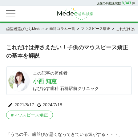
8,343
現在の掲載医院数
件
>
>
>
歯科コラム一覧
マウスピース矯正
歯医者選びならMedee
これだけは押
これだけは押さえたい！子供のマウスピース矯正
の基本を解説
この記事の監修者
小西 知恵
はぴねす歯科 石橋駅前クリニック
2021/8/17
2024/7/18
#
マウスピース矯正
「うちの子、歯並びが悪くなってきている気がする・・・」