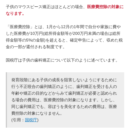
子供のマウスピース矯正はほとんどの場合、
医療費控除の対象に
なります。
「医療費控除」とは、1月から12月の1年間で自分や家族に費や
した医療費が10万円(総所得金額等が200万円未満の場合は総所
得金額等の5%の金額)を超えると、確定申告によって、収めた税
金の一部が還付される制度です。
国税庁は子供の歯科矯正について以下のように述べています。
発育段階にある子供の成長を阻害しないようにするために
行う不正咬合の歯列矯正のように、歯列矯正を受ける人の
年齢や矯正の目的などからみて歯列矯正が必要と認められ
る場合の費用は、医療費控除の対象になります。しかし、
同じ歯列矯正でも、容ぼうを美化するための費用は、医療
費控除の対象になりません。
(引用：
国税庁
)