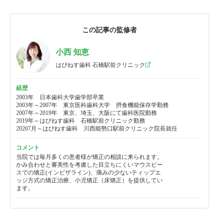
この記事の監修者
小西 知恵
はぴねす歯科 石橋駅前クリニック
経歴
2003年　日本歯科大学歯学部卒業

2003年～2007年　東京医科歯科大学　摂食機能保存学勤務

2007年～2019年　東京、埼玉、大阪にて歯科医院勤務

2019年～はぴねす歯科　石橋駅前クリニック勤務

20207月～はぴねす歯科　川西能勢口駅前クリニック院長就任
コメント
当院では毎月多くの患者様が矯正の相談に来られます。
かみ合わせと審美性を考慮した目立ちにくいマウスピー
スでの矯正(インビザライン)、痛みの少ないティップエ
ッジ方式の矯正治療、小児矯正（床矯正）を提供してい
ます。